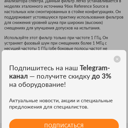
анализатора спектра. Данный фильтр легко устанавливается в
моделях эталонного источника 96xx Reference Source в
настольных или смонтированных в стойке конфигурациях. Он
поддерживает устоявшуюся практику использования фильтров
для снижения уровней шума при широких (высоких)
смещениях для улучшения допусков на испытания.
Используйте этот фильтр только при частоте 1 ГГц. Он
устраняет фазовый шум при смещениях более 1 МГц с
несущей частоты 1 ГГц (обе боковые полосы частот не
принимаются во внимание). Используйте фильтр только тогда,
когда характеристики фазового шума эталонного источника
96xx RF Reference Source считаются недостаточными для
Подпишитесь на наш
Telegram-
целевой нагрузки. Только самые высокоэффективные
канал
— получите скидку
до 3%
спектральные анализаторы способны потребовать установки
этого фильтра. Фильтр последовательно соединяется с
на оборудование!
разрывным соединительным проводом регулировочной
головки 9640A-50 или 9640A-75 Leveling Head. Для удобства
установки фильтра на передней левой ручке эталонного
Актуальные новости, акции и специальные
источника используйте прилагаемый монтажный комплект.
предложения для специалистов.
Это крепление полностью совместимо с аксессуаром для
монтажа в стойку Y9600 Rack Mount.
ПОДПИСАТЬСЯ