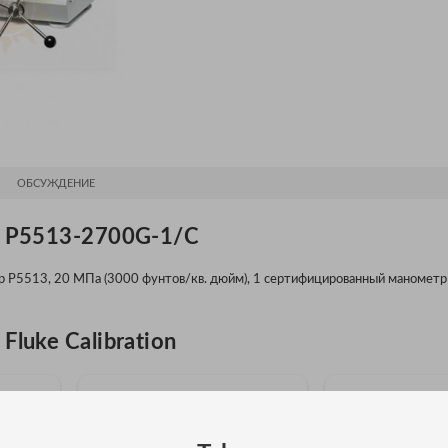
ОБСУЖДЕНИЕ
e P5513-2700G-1/C
 P5513, 20 МПа (3000 фунтов/кв. дюйм), 1 сертифицированный манометр
luke Calibration