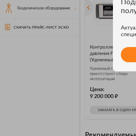
Под
Геодезическое оборудование
пол
Актуа
СКАЧАТЬ ПРАЙС-ЛИСТ ЭСКО
специ
Контроллер калибра
давления Fluke 6270
(Уцененный товар)
Уцененный товар: без ко
присутствуют следы
эксплуатации
Цена:
₽
9 200 000
ЗАКАЗАТЬ В ОДИН К
Рекомендуемы