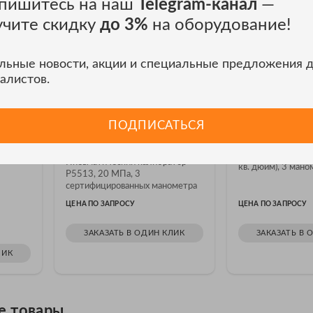
пишитесь на наш
Telegram-канал
—
учите скидку
до 3%
на оборудование!
льные новости, акции и специальные предложения 
алистов.
тор
Калибратор давления Fluke
Калибратор да
A
P5513-2700G-3/C
P5513-2700G-
ПОДПИСАТЬСЯ
5
1 отзыв
Пневматический 
P5513, 20 МПа (
робки,
Пневматический калибратор
кв. дюйм), 3 маном
P5513, 20 МПа, 3
сертифицированных манометра
ЦЕНА ПО ЗАПРОСУ
ЦЕНА ПО ЗАПРОСУ
ЗАКАЗАТЬ В ОДИН КЛИК
ЗАКАЗАТЬ В 
ЛИК
е товары