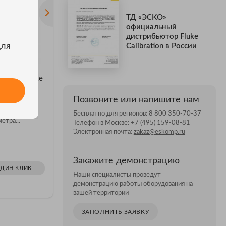
ТД «ЭСКО»
официальный
дистрибьютор Fluke
для
Calibration в России
вления Fluke
Калибратор давления Fluke
Калибрат
3
P5513-2700G-1
P5510/1
Позвоните или напишите нам
калибратор
Пневматический калибратор
Калибрато
3000 фунтов/
P5513, 20 МПа, 1 манометр
P5510/P5
Бесплатно для регионов:
8 800 350-70-37
етра...
(2700G-BG20M)
сертифиц
Телефон в Москве:
+7 (495) 159-08-81
манометр
Электронная почта:
zakaz@eskomp.ru
ЦЕНА ПО ЗАПРОСУ
ЦЕНА ПО З
Закажите демонстрацию
ОДИН КЛИК
ЗАКАЗАТЬ В ОДИН КЛИК
ЗАКАЗ
Наши специалисты проведут
демонстрацию работы оборудования на
вашей территории
ЗАПОЛНИТЬ ЗАЯВКУ