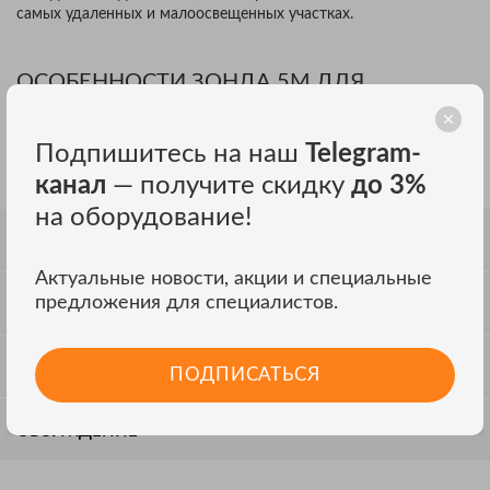
самых удаленных и малоосвещенных участках.
ОСОБЕННОСТИ ЗОНДА 5М ДЛЯ
ВИДЕОСКОПА МЕГЕОН 33500
Пылевлагозащищённое исполнение;
Подпишитесь на наш
Telegram-
Устойчивость к износу и воздействию нефтепродуктов.
канал
— получите скидку
до 3%
на оборудование!
СПЕЦИФИКАЦИЯ
Актуальные новости, акции и специальные
предложения для специалистов.
КОМПЛЕКТАЦИЯ
ОТЗЫВЫ
ПОДПИСАТЬСЯ
ОБСУЖДЕНИЕ