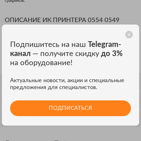
графиков.
ОПИСАНИЕ ИК ПРИНТЕРА 0554 0549
TESTO
Универсальный принтер с беспроводным ИК-интерфейсом,
Подпишитесь на наш
Telegram-
экономит Ваше время, т.к. сохраняет данные перед печатью.
Передача данных осуществляется всего за 2 секунды. После
канал
— получите скидку
до 3%
чего принтер сразу же готов к работе. Печать данных
на оборудование!
измерений осуществляется вместе с датой и временем.
Актуальные новости, акции и специальные
СПЕЦИФИКАЦИЯ
предложения для специалистов.
ОТЗЫВЫ
ПОДПИСАТЬСЯ
ОБСУЖДЕНИЕ