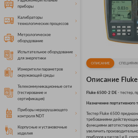
Радиоизмерительные
приборы
Калибраторы
технологических процессов
Метрологическое
оборудование
Испытательное оборудование
для энергетики
ОПИСАНИЕ
СПЕЦИФИК
Измерители параметров
окружающей среды
Описание Fluke
Телекоммуникационные сети
(тестирование и
Fluke
6500
-
2
DE
- тестер, 
сертификация)
Назначение портативного т
Приборы неразрушающего
Тестер Fluke 6500 предназн
контроля NDT
требованиями действующих 
функциями автотестирования
Корпусные и установочные
увеличить производительно
изделия
приборов классов I и II, с