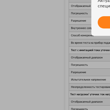
Актуа
специ
Отображаемый диапазон
Погрешность
Разрешение
Внутреннее сопротивление (че
Способ измерения
Во время теста на прибор пода
Тест с имитацией тока утечки
Отображаемый диапазон
Погрешность
Разрешение
Испытательное напряжение
Неопределенность тестирован
Тест нагрузки/ утечки: ток наг
Отображаемый диапазон
Погрешность