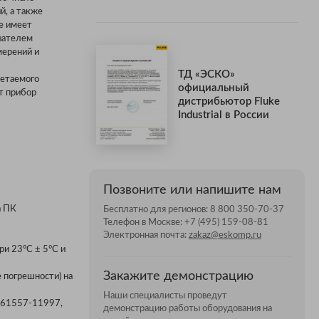
й, а также
е имеет
вателем
мерений и
ТД «ЭСКО»
ретаемого
официальный
т прибор
дистрибьютор Fluke
Industrial в России
Позвоните или напишите нам
а ПК
Бесплатно для регионов:
8 800 350-70-37
Телефон в Москве:
+7 (495) 159-08-81
Электронная почта:
zakaz@eskomp.ru
ри 23°C ± 5°C и
Закажите демонстрацию
е погрешности) на
Наши специалисты проведут
EN61557-11997,
демонстрацию работы оборудования на