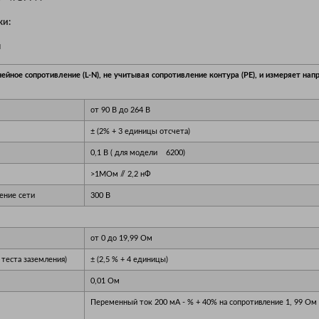
ки:
я
йное сопротивление (L-N), не учитывая сопротивление контура (PE), и измеряет нап
от 90 В до 264 В
± (2% + 3 единицы отсчета)
0,1 В ( для модели 6200)
>1МОм // 2,2 нФ
ение сети
300 В
от 0 до 19,99 Ом
теста заземления)
± (2,5 % + 4 единицы)
0,01 Ом
Переменный ток 200 мА - % + 40% на сопротивление 1, 99 Ом