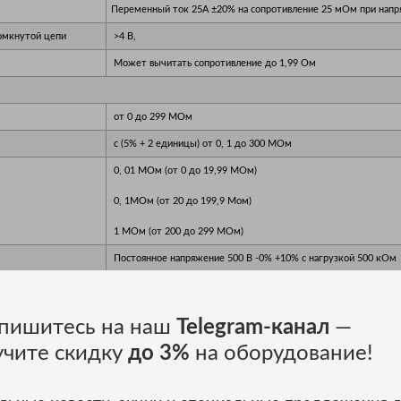
Переменный ток 25А ±20% на сопротивление 25 мОм при напр
омкнутой цепи
>4 B,
Может вычитать сопротивление до 1,99 Ом
от 0 до 299 МОм
с (5% + 2 единицы) от 0, 1 до 300 МОм
0, 01 МОм (от 0 до 19,99 МОм)
0, 1МОм (от 20 до 199,9 Мом)
1 МОм (от 200 до 299 МОм)
Постоянное напряжение 500 В -0% +10% с нагрузкой 500 кОм
>1 мА с нагрузкой 500кОм
пишитесь на наш
Telegram-канал
—
<0,5 с для 1 мкФ
учите скидку
до 3%
на оборудование!
до 1 мкФ