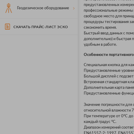
предустановленных измерени
Геодезическое оборудование
профессиональные режимы и
свободное место для прина
процедуры тестирования за
СКАЧАТЬ ПРАЙС-ЛИСТ ЭСКО
сэкономить время.
Быстрый ввод данных с пом
дополнительно) и быстрая п
удобным в работе.
Особенности портативного 
Специальная кнопка для ка
Предустановленные уровни 
Большой дисплей с подсвет
Встроенная стандартная кла
Дополнительная карта памят
Предустановленные функции
Значение погрешности для о
относительной влажности 
При температуре от 0°C до 
каждый градус °C.
Диапазон измерений соотве
EN61557-2: 1997, EN61557