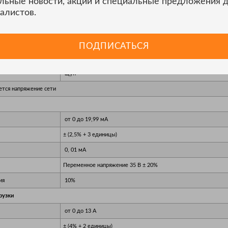
льные новости, акции и специальные предложения 
алистов.
от 0 до 1,99 мА переменного тока
± (4% + 2 единицы)
0, 01 мА
ПОДПИСАТЬСЯ
рез щуп)
2 коМ
щуп
ется напряжение сети
от 0 до 19,99 мА
± (2,5% + 3 единицы)
0, 01 мА
Переменное напряжение 35 В ± 20%
ия
10%
рузки
от 0 до 13 А
± (4% + 2 единицы)