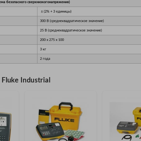
ема безопасного сверхнизкогонапряжения)
± (2% + 3 единицы)
300 В (среднеквадратическое значение)
25 В (среднеквадратическое значение)
200 х 275 х 100
3 кг
2 года
luke Industrial