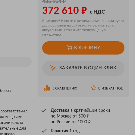
₽
435 104
₽
372 610
с НДС
Внимание! В связи с резкими изменениями курса
доллара цены на сайте могут отличаться от
актуальных. Уточняйте точную цену у
менеджера
В КОРЗИНУ
ЗАКАЗАТЬ В ОДИН КЛИК
К СРАВНЕНИЮ
В ИЗБРАННОЕ
иборов
Доставка
в кратчайшие сроки
 соответствии с
₽
по Москве от 500
адая мощными
₽
по России от 1000
 значительно
язательные для
Гарантия
1 год
ое число