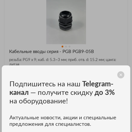
Кабельные вводы серия - PGB PGB9-05B
резьба: PG9 x 9; каб. d: 5.3~3 мм; приб. отв. d: 15.2 мм; цанга:
литая
₽
Цена: 57
Подпишитесь на наш
Telegram-
ЗАКАЗАТЬ В ОДИН КЛИК
канал
— получите скидку
до 3%
на оборудование!
Актуальные новости, акции и специальные
предложения для специалистов.