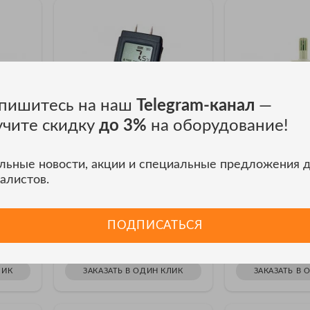
пишитесь на наш
Telegram-канал
—
учите скидку
до 3%
на оборудование!
льные новости, акции и специальные предложения 
Анализатор влажности
Анализатор вла
алистов.
ПрофКиП РОСА-971
ПрофКиП Роса-
омер
ПрофКиП Роса-971 Влагомер
ПрофКиП Роса-817
Цифровой
Цифровой
ПОДПИСАТЬСЯ
₽
Цена: 8 052
Цена: 13 94
ЛИК
ЗАКАЗАТЬ В ОДИН КЛИК
ЗАКАЗАТЬ В 