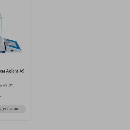
ы Agilent AS
ы AS .3Y
У
ОДИН КЛИК