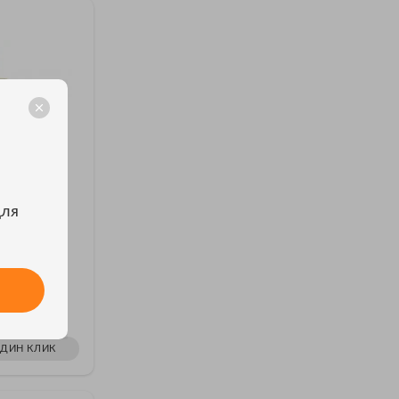
для
жности
817А
А Влагомер
₽
1
ОДИН КЛИК