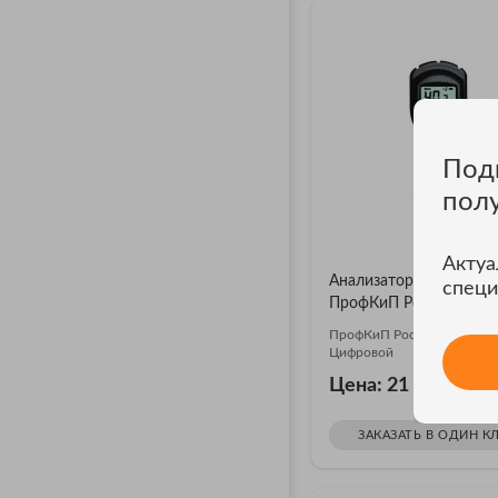
Под
пол
Актуа
Анализатор влажности
специ
ПрофКиП Роса-981А
ПрофКиП Роса-981А Влаг
Цифровой
₽
Цена: 21 590
ЗАКАЗАТЬ В ОДИН К