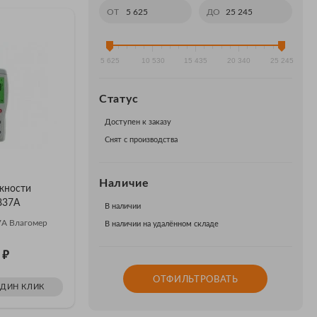
ОТ
ДО
5 625
10 530
15 435
20 340
25 245
Статус
Доступен к заказу
Снят с производства
Наличие
жности
837А
В наличии
А Влагомер
В наличии на удалённом складе
₽
3
ОТФИЛЬТРОВАТЬ
ОДИН КЛИК