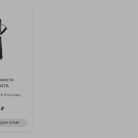
жности
847А
А Влагомер
₽
1
ОДИН КЛИК