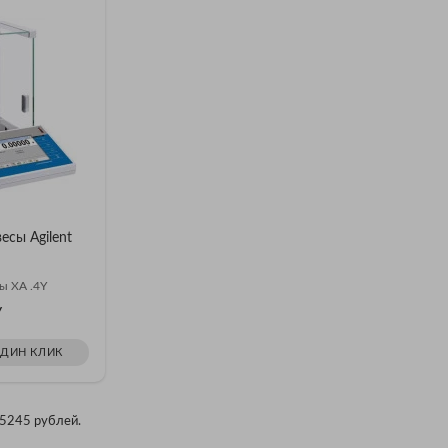
есы Agilent
ы XA .4Y
У
ОДИН КЛИК
25245 рублей.