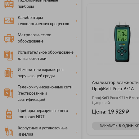
Радиоизмерительные
приборы
Калибраторы
технологических процессов
Метрологическое
оборудование
Испытательное оборудование
для энергетики
Измерители параметров
окружающей среды
Анализатор влажности
Телекоммуникационные сети
ПрофКиП Роса-971А
(тестирование и
ПрофКиП Роса-971А Влаг
сертификация)
Цифровой
₽
Приборы неразрушающего
Цена: 19 929
контроля NDT
ЗАКАЗАТЬ В ОДИН К
Корпусные и установочные
изделия