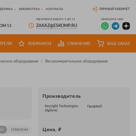
ЛИЧНЫЙ КАБИНЕТ
ДЕРЖКА
БИБЛИОТЕКА
КОНТАКТЫ
РАБОТАЕМ В БУДНИ С 9 ДО 18
НАПИШИТЕ НАМ
ZAKAZ@ESKOMP.RU
ДОМ 51
ТРЕЛИ
ИЗБРАННОЕ
СРАВНЕНИЕ
ВАШ ЗАКАЗ
ческое оборудование
/
Весоизмерительное оборудование
Производитель
Keysight Technologies
ПрофКиП
(Agilent)
₽
Цена,
ОЙ
СПИСКОМ