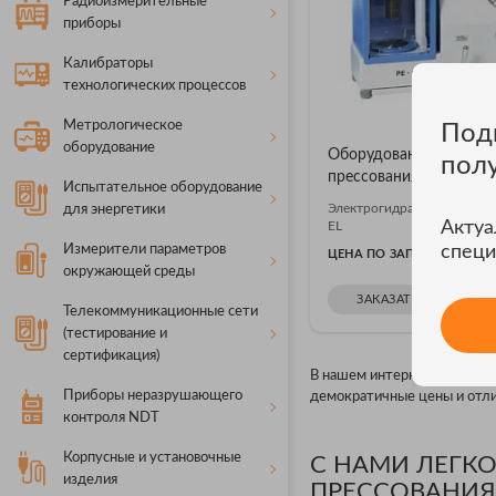
Радиоизмерительные
приборы
Калибраторы
технологических процессов
Метрологическое
Под
оборудование
Оборудование для
пол
прессования Agilent PE
Испытательное оборудование
Электрогидравлический пр
для энергетики
Актуа
EL
Измерители параметров
специ
ЦЕНА ПО ЗАПРОСУ
окружающей среды
ЗАКАЗАТЬ В ОДИН К
Телекоммуникационные сети
(тестирование и
сертификация)
В нашем интернет магазине
Приборы неразрушающего
демократичные цены и отли
контроля NDT
Корпусные и установочные
С НАМИ ЛЕГК
изделия
ПРЕССОВАНИЯ