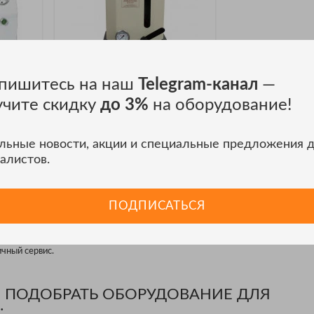
пишитесь на наш
Telegram-канал
—
Оборудование для
учите скидку
до 3%
на оборудование!
-EL
прессования Agilent 12Т
есс PE-
Ручной пресс SPECTROPRESS
льные новости, акции и специальные предложения 
алистов.
ЦЕНА ПО ЗАПРОСУ
ЛИК
ЗАКАЗАТЬ В ОДИН КЛИК
ПОДПИСАТЬСЯ
 вы можете купить оборудование для прессования недорого. Сайт ТД ЭСКО
чный сервис.
О ПОДОБРАТЬ ОБОРУДОВАНИЕ ДЛЯ
: