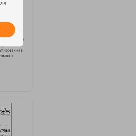
для
ии ТД
аша компания
луги по
ьтировании в
ельного