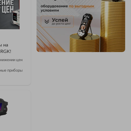
ы на
 RGK!
снижении цен
ные приборы