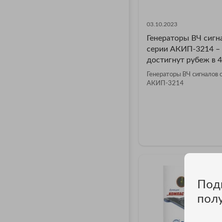
03.10.2023
Генераторы ВЧ сигн
серии АКИП-3214 –
достигнут рубеж в 4
Генераторы ВЧ сигналов 
АКИП-3214
Под
пол