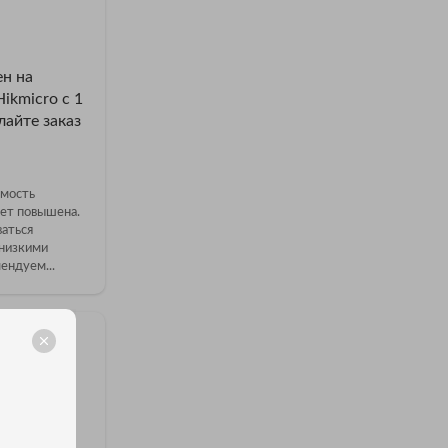
н на
ikmicro с 1
лайте заказ
имость
ет повышена.
аться
низкими
ендуем...