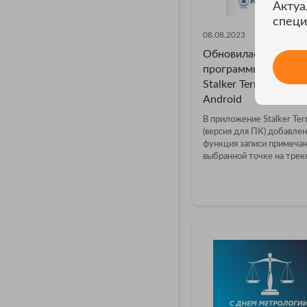
Актуа
специ
08.08.2023
Обновилась версия
программы Радио-с
Stalker Terminal для
Android
В приложение Stalker Ter
(версия для ПК) добавлен
функция записи примечан
выбранной точке на треке.