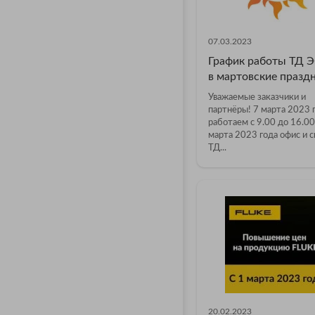
07.03.2023
График работы ТД 
в мартовские празд
Уважаемые заказчики и
партнёры! 7 марта 2023 
работаем с 9.00 до 16.00
марта 2023 года офис и 
ТД...
20.02.2023