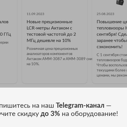
11.09.2023
25.08.2023
алов
Новые прецизионные
Повышение це
LCR-метры Актаком с
тепловизоры H
0 ГГц
тестовой частотой до 2
сентября! Сде
МГц дешевле на 10%
заранее чтобы
серии
сэкономить!
Розничная цена прецизионных
анализаторов компонентов
С 1 сентября сто
Актаком АММ-3087 и АММ-3089 снизилась
тепловизоров буд
на 10%.
Чтобы воспользов
текущими более 
ценами, мы реком
пишитесь на наш
Telegram-канал
—
учите скидку
до 3%
на оборудование!