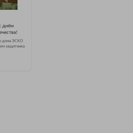
с днём
чества!
го дома ЭСКО
нем защитника