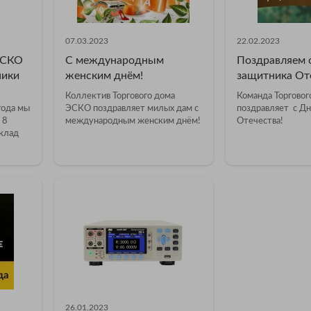
07.03.2023
22.02.2023
ЭСКО
С международным
Поздравляем 
ники
женским днём!
защитника Оте
Коллектив Торгового дома
Команда Торгово
года мы
ЭСКО поздравляет милых дам с
поздравляет с Д
 8
международным женским днём!
Отечества!
склад
26.01.2023