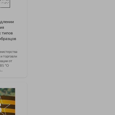
одлении
ия
 типов
образцов
нистерства
и торговли
рации от
85 "О
..