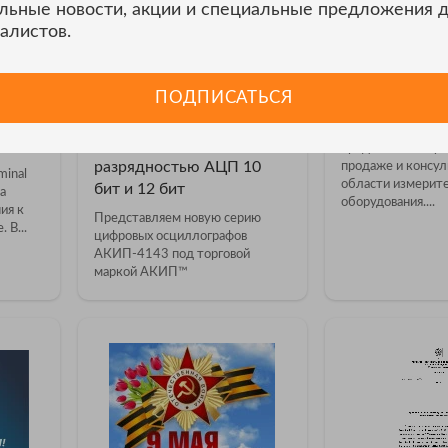
льные новости, акции и специальные предложения 
алистов.
27.07.2023
24.05.2023
АКИП-4143 – первая
11 лет компан
ПОДПИСАТЬСЯ
ервис
серия осциллографов
ЭСКО!
 ПК и
АКИП™ с полосой
Вот уже 11 лет н
пропускания 4 ГГц и
предоставляет ус
разрядностью АЦП 10
продаже и консул
minal
области измерит
бит и 12 бит
а
оборудования....
ия к
Представляем новую серию
 В...
цифровых осциллографов
АКИП-4143 под торговой
маркой АКИП™