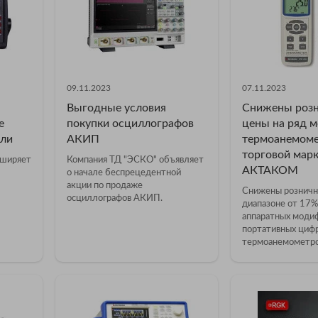
09.11.2023
07.11.2023
Выгодные условия
Снижены роз
е
покупки осциллографов
цены на ряд 
ели
АКИП
термоанемоме
торговой мар
сширяет
Компания ТД "ЭСКО" объявляет
АКТАКОМ
о начале беспрецедентной
акции по продаже
Снижены розничн
осциллографов АКИП.
диапазоне от 17%
аппаратных моди
портативных циф
термоанемометров