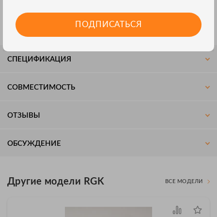
Соединительные коннекторы прямого типа
обеспечивают
удобное подключение к измерительным приборам с нижним
или боковым расположением входных гнезд, например,
ПОДПИСАТЬСЯ
комбинированным токовым клещам.
СПЕЦИФИКАЦИЯ
СОВМЕСТИМОСТЬ
ОТЗЫВЫ
ОБСУЖДЕНИЕ
Другие модели RGK
ВСЕ МОДЕЛИ