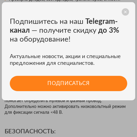
конденсаторов;
Звуковая сигнализация превышения предела измерений;
Автоотключение через 15 мин. бездействия.
Подпишитесь на наш
Telegram-
канал
— получите скидку
до 3%
ПОЛЕЗНЫЕ ФУНКЦИИ:
на оборудование!
В режиме REL многофункциональный RGK DM-20 исключает
из результата заранее зафиксированную опорную величину.
Актуальные новости, акции и специальные
Это полезно в тех случаях, когда нужно уменьшить влияние
предложения для специалистов.
внешних факторов, таких как электромагнитные шумы или
потери на измерительных проводах.Относительные измерения
также повышают точность при работе с конденсаторами
ПОДПИСАТЬСЯ
малой емкости.
Функция NCV работает как детектор напряжения, за счет чего
помогает определить нулевой и фазный провод.
Дополнительно можно активировать низковольтный режим
для фиксации сигнала <48 В.
БЕЗОПАСНОСТЬ: