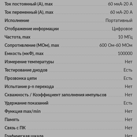
Ток постоянный (А), max
60 мкА-20 А
Ток переменный (А), max
60 мА-20 А
Исполнение
Портативный
Отображение информации
Цифровое
Частота, max
10 МГц
Сопротивление (МОм), max
600 Ом-60 МОм
Eмкость (мкФ), max
100000
Измерение температуры
Нет
Тестирование диодов
Есть
Прозвонка цепи
Есть
Испытание p-n перехода
Нет
Скважность / Коэффициент заполнения импульсов
Нет
Удержание показаний
Есть
Функция max/min
Нет
Память
Нет
Связь с ПК
Нет
Графическая шкала
Нет