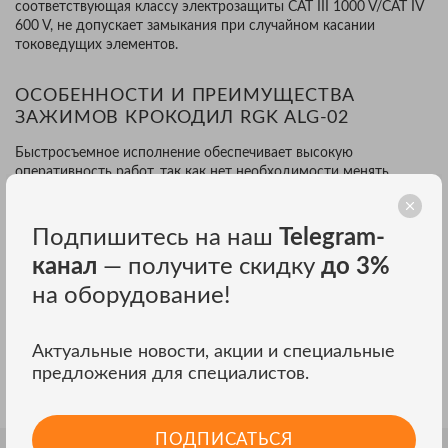
соответствующая классу электрозащиты CAT III 1000 V/CAT IV
600 V, не допускает замыкания при случайном касании
токоведущих элементов.
ОСОБЕННОСТИ И ПРЕИМУЩЕСТВА
ЗАЖИМОВ КРОКОДИЛ RGK ALG-02
Быстросъемное исполнение обеспечивает высокую
оперативность работ, так как нет необходимости менять
наконечники измерительных щупов.
Зажимы выполнены из латуни с низким электрическим
Подпишитесь на наш
Telegram-
сопротивлением, а никелевое покрытие, нанесенное
канал
— получите скидку
до 3%
гальваническим методом, препятствует образованию оксидной
пленки, за счет чего аксессуары не вносят погрешность в
на оборудование!
результаты измерений электрических параметров. Для
повышения эксплуатационной безопасности изоляционная
юбка снабжена кольцевым выступом, который выполняет роль
Актуальные новости, акции и специальные
ограничительного барьера зажимов типа "крокодил" RGK ALG-
предложения для специалистов.
02, не допускающего непреднамеренный контакт пальцев
пользователя с оголенными проводниками под напряжением.
ПОДПИСАТЬСЯ