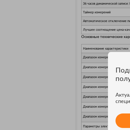
36 часов динамической запис
Таймер измерений
Автоматическое отключение п
Лучшее соотнощение цена-кач
Основные технические ха
Наименование характеристики
Диапазон измерений напряжени
Диапазон измерений напряжени
Под
пол
Диапазон измерений силы посто
Диапазон измерений силы пере
Актуа
Диапазон измерений электриче
специ
Диапазон измерений частоты, 
Диапазон измерений электриче
Параметры электрического пит