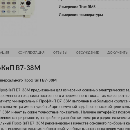
Измерение True RMS
Измерение температуры
АЦИЯ
КОМПЛЕКТАЦИЯ
ОТЗЫВЫ
ОБСУЖДЕНИЕ
ДОКУМЕНТЫ
фКиП В7-38М
ниверсального ПрофКиП В7-38М
ПрофКиП В7-38М прeдназначeн для измерeния основных элeктричeских вe
ерeменного тока, силы постоянного и перемeнного тока, а так же сопротив
льтметр универсальный ПрофКиП В7-38М выполнен в небольшом корпусе и
ия вольтметра имеют удобный эргономичный вид. При невысокой цене вол
-38М имеет высокие точностные показатели. Наличие интерфейса позвол
меняется при ремонте, настройке и разработке электро и радиотехнически
альный ПрофКиП В7-38М рекомендован в качестве основного прибора (в ка
 для исследовательских лабораторий, учебных классов, оснащения мастер