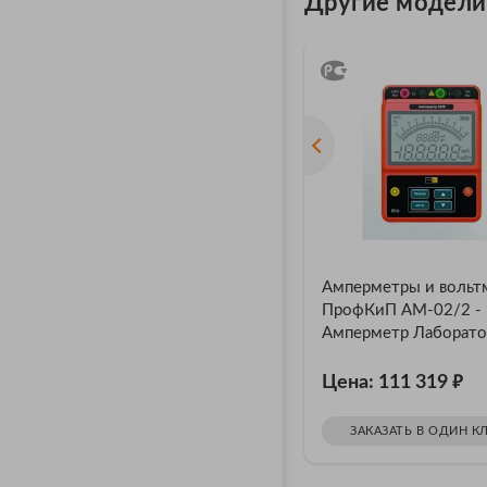
Другие модел
Амперметры и вольт
ПрофКиП АМ-02/2 -
Амперметр Лаборат
Высокоточный (Кл. Т
₽
0.2)
Цена: 111 319
ЗАКАЗАТЬ В ОДИН К