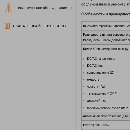
обслуживанию и ремонту а
Геодезическое оборудование
О
собенности и преимущес
СКАЧАТЬ ПРАЙС-ЛИСТ ЭСКО
Высококонтрастный двойной Ж
Разрядность шкалы основного д
Рарядность шкалы дополнитель
Более 50ти измерительных фун
DC/AC напряжение
DC/AC ток,
сопротивление (Ω)
емкость
частоту (Гц)
температуру (°C/°F)
диодный тест
проверка целостности цепи
Автоматическое хранение дан
Интерфейс RS232