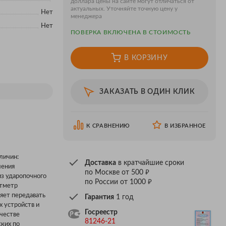
доллара цены на сайте могут отличаться от
актуальных. Уточняйте точную цену у
Нет
менеджера
Нет
ПОВЕРКA ВКЛЮЧЕНА В СТОИМОСТЬ
В КОРЗИНУ
ЗАКАЗАТЬ В ОДИН КЛИК
К СРАВНЕНИЮ
В ИЗБРАННОЕ
личин:
Доставка
в кратчайшие сроки
лeния
₽
по Москве от 500
з ударопочного
₽
по России от 1000
ьтметр
яет передавать
Гарантия
1 год
х устройств и
Госреестр
честве
81246-21
ских по