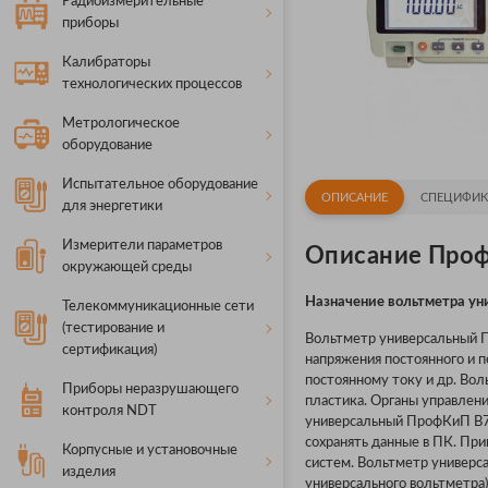
Радиоизмерительные
приборы
Калибраторы
технологических процессов
Метрологическое
оборудование
Испытательное оборудование
ОПИСАНИЕ
СПЕЦИФИК
для энергетики
Измерители параметров
Описание Про
окружающей среды
Назначение вольтметра у
Телекоммуникационные сети
(тестирование и
Вольтметр универсальный 
сертификация)
напряжeния постоянного и п
постоянному току и др. Во
Приборы неразрушающего
пластика. Органы управлен
контроля NDT
универсальный ПрофКиП В7
сохранять данные в ПК. При
Корпусные и установочные
систем. Вольтметр универс
изделия
универсального вольтметра)