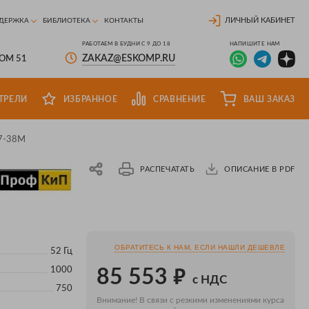
ЛИЧНЫЙ КАБИНЕТ
ДЕРЖКА
БИБЛИОТЕКА
КОНТАКТЫ
РАБОТАЕМ В БУДНИ С 9 ДО 18
НАПИШИТЕ НАМ
ZAKAZ@ESKOMP.RU
ДОМ 51
ТРЕЛИ
ИЗБРАННОЕ
СРАВНЕНИЕ
ВАШ ЗАКАЗ
7-38М
РАСПЕЧАТАТЬ
ОПИСАНИЕ В PDF
ОБРАТИТЕСЬ К НАМ, ЕСЛИ НАШЛИ ДЕШЕВЛЕ
52 Гц
₽
1000
85 553
с НДС
750
Внимание! В связи с резкими изменениями курса