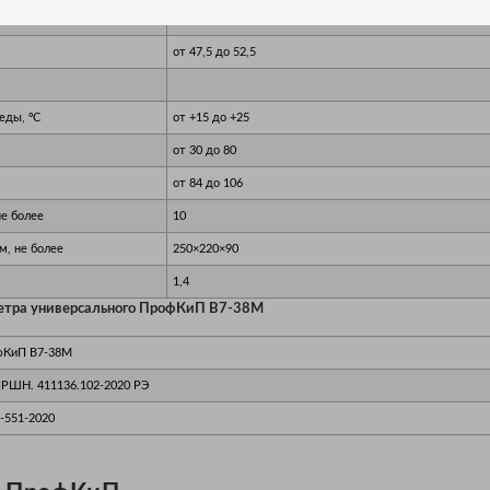
 , В
от 208 до 252
от 47,5 до 52,5
еды, ºС
от +15 до +25
от 30 до 80
от 84 до 106
не более
10
м, не более
250×220×90
1,4
метра универсального ПрофКиП В7-38М
фКиП В7-38М
ПРШН. 411136.102-2020 РЭ
-551-2020