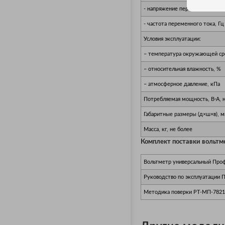
- напряжение переменного тока
- частота переменного тока, Гц
Условия эксплуатации:
– температура окружающей ср
– относительная влажность, %
– атмосферное давление, кПа
Потребляемая мощность, В·А, 
Габаритные размеры (д×ш×в), м
Масса, кг, не более
Комплект поставки вольт
Вольтметр универсальный Про
Руководство по эксплуатации 
Методика поверки РТ-МП-7821