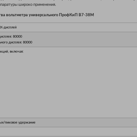
ппаратуры широко применения.
тва вольтметра универсального ПрофКиП В7-38М
К-дисплей
исплея: 80000
ного дисплея: 80000
кций, включая:
ных/пиковое удержание