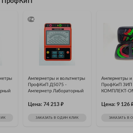
и ПрофКиП
метры
Амперметры и вольтметры
Амперметры и
ПрофКиП Д5075 -
ПрофКиП ЗИП
орный
Амперметр Лабораторный
КОМПЛЕКТ-ОМ
очн.
Высокоточный (Кл. Точн.
мегаомметров
₽
0.2)
Цена: 74 213
Цена: 9 126
ЛИК
ЗАКАЗАТЬ В ОДИН КЛИК
ЗАКАЗАТЬ В 