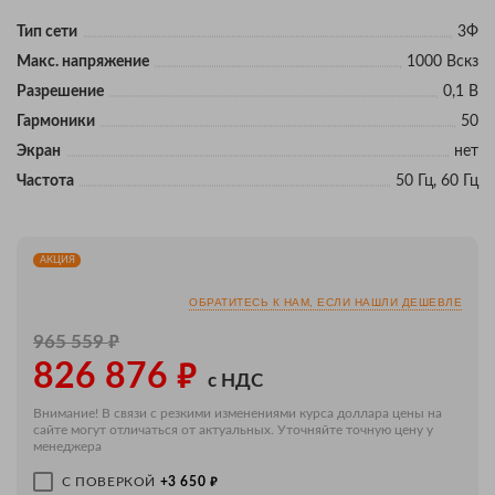
Тип сети
3Ф
Макс. напряжение
1000 Вскз
Разрешение
0,1 В
Гармоники
50
Экран
нет
Частота
50 Гц, 60 Гц
АКЦИЯ
ОБРАТИТЕСЬ К НАМ, ЕСЛИ НАШЛИ ДЕШЕВЛЕ
₽
965 559
₽
826 876
с НДС
Внимание! В связи с резкими изменениями курса доллара цены на
сайте могут отличаться от актуальных. Уточняйте точную цену у
менеджера
₽
С ПОВЕРКОЙ
+3 650