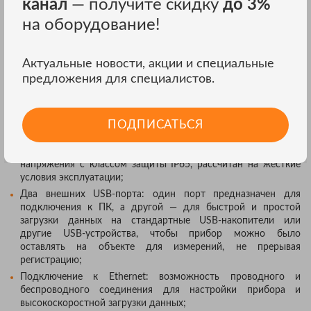
канал
— получите скидку
до 3%
нужные данные в любое время, а интеллектуальные функции
на оборудование!
проверки позволяют проверить правильность соединений,
делая работу пользователя более надежной;
Возможность питания от разных источников:регистратор
Актуальные новости, акции и специальные
качества электроэнергии запитывается автоматически
предложения для специалистов.
непосредственно от измеряемой цепи с широким
диапазоном напряжений (от 100 до 500 В) либо через шнур
питания от настенной розетки, что позволяет выполнять
работы практически в любом месте;
ПОДПИСАТЬСЯ
Прочность и надежность: прибор, спроектированный с
классом защиты IP65 при использовании адаптера входного
напряжения с классом защиты IP65, рассчитан на жесткие
условия эксплуатации;
Два внешних USB-порта: один порт предназначен для
подключения к ПК, а другой — для быстрой и простой
загрузки данных на стандартные USB-накопители или
другие USB-устройства, чтобы прибор можно было
оставлять на объекте для измерений, не прерывая
регистрацию;
Подключение к Ethernet: возможность проводного и
беспроводного соединения для настройки прибора и
высокоскоростной загрузки данных;