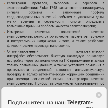
Регистрация провалов, выбросов и перебоев в
электроснабжении: Fluke 1748 захватывает осциллограмму
сигнала события и запоминает профиль
среднеквадратичных значений события с указанием даты,
метки времени и серьезности, помогая определить
возможные причины проблем качества электроэнергии;
Измерение ключевых показателей качества
электроэнергии: регистратор измеряет параметры гармоник
и интергармоник напряжения и тока, а также разбаланс,
фликер и резкие перепады напряжения;
Оптимизированный пользовательский
интерфейс: обеспечивает быструю наглядную пошаговую
настройку через установленное на ПК приложение и захват
только правильных данных, а также устраняет сомнения в
правильности соединений, выполняя интеллектуальную
проверку и только автоматическую коррекцию соединений
при помощи логической схемы регистратора качества
электроэнергии. Прибор автоматически сигнализирует об
ошибках соединения, включая желтую подсветку кнопки
«Вкл.», которая меняется на зеленую после коррекции
соединений;
Подпишитесь на наш
Telegram-
Оптимизированный пользовательский интерфейс: быстрая,
управляемая графическая настройка позволяет получить