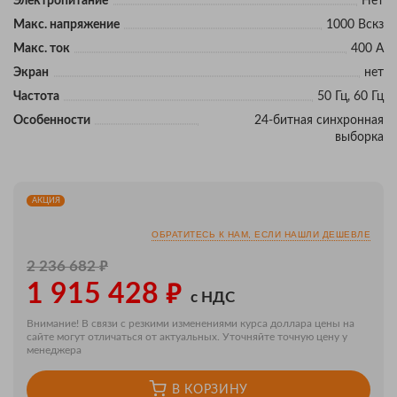
Электропитание
Нет
Макс. напряжение
1000 Вскз
Макс. ток
400 А
Экран
нет
Частота
50 Гц, 60 Гц
Особенности
24-битная синхронная
выборка
АКЦИЯ
ОБРАТИТЕСЬ К НАМ, ЕСЛИ НАШЛИ ДЕШЕВЛЕ
₽
2 236 682
₽
1 915 428
с НДС
Внимание! В связи с резкими изменениями курса доллара цены на
сайте могут отличаться от актуальных. Уточняйте точную цену у
менеджера
В КОРЗИНУ