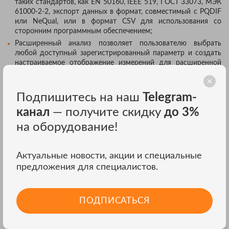
таких стандартов, как EN 50160, IEEE 519, ГОСТ 33073, МЭК
61000-2-2, экспорт данных в формат, совместимый с PQDIF
или NeQual, или в формат CSV для использования со
сторонним программным обеспечением;
Расширенный анализ позволяет пользователю выбрать
любой доступный зарегистрированный параметр и создать
настраиваемое отображение измерений для расширенной
корреляции данных.
Подпишитесь на наш
Telegram-
ВЫСОКОСКОРОСТНОЙ ЗАХВАТ
канал
— получите скидку
до 3%
ПЕРЕХОДНЫХ ПРОЦЕССОВ
на оборудование!
НАПРЯЖЕНИЯ
Переходные процессы каждый день негативно влияют на
Актуальные новости, акции и специальные
состояние исправных систем, и не стоит недооценивать то, в
предложения для специалистов.
какой мере они могут способствовать повреждению вашего
оборудования. Независимо от того, какие переходные
процессы наблюдаются в вашей системе — импульсные или
колебательные — результаты их воздействия могут быть
ПОДПИСАТЬСЯ
разрушительными и могут привести к возникновению
различных проблем, начиная от повреждений изоляции до
полного выхода оборудования из строя. В приборах Fluke