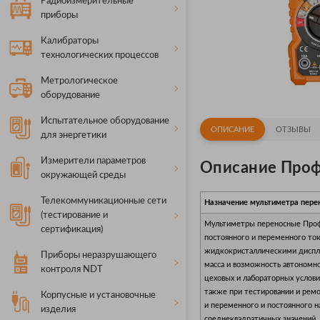
Радиоизмерительные
приборы
Калибраторы
технологических процессов
Метрологическое
оборудование
Испытательное оборудование
ОПИСАНИЕ
ОТЗЫВЫ
для энергетики
Измерители параметров
Описание Проф
окружающей среды
Телекоммуникационные сети
Назначение мультиметра пере
(тестирование и
Мультиметры переносные Проф
сертификация)
постоянного и переменного то
жидкокристаллическими диспле
Приборы неразрушающего
масса и возможность автономно
контроля NDT
цеховых и лабораторных услови
также при тестировании и рем
Корпусные и установочные
и переменного и постоянного н
изделия
среднеквадратичных значений.