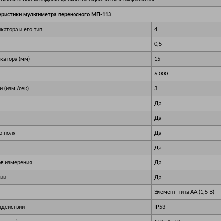
еристики мультиметра переносного МП-113
катора и его тип
4
0,5
катора (мм)
15
6 000
 (изм./сек)
3
Да
Да
о поля
Да
Да
ов измерения
Да
вии
Да
Элемент типа АА (1,5 В)
здействий
IP53