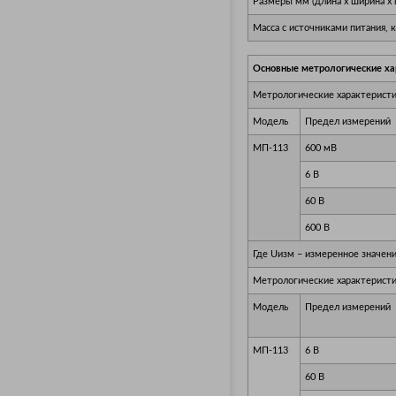
Размеры мм (длина х ширина х 
Масса с источниками питания, к
Основные метрологические ха
Метрологические характеристи
Модель
Предел измерений
МП-113
600 мВ
6 В
60 В
600 В
Где Uизм – измеренное значени
Метрологические характеристи
Модель
Предел измерений
МП-113
6 В
60 В