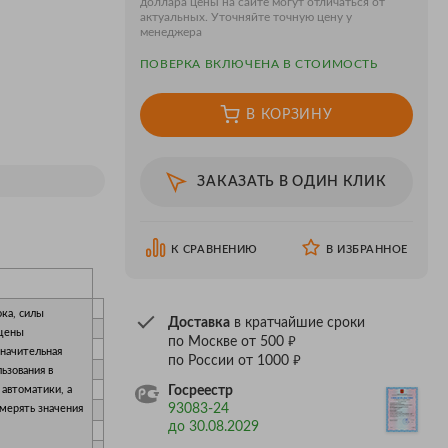
доллара цены на сайте могут отличаться от
актуальных. Уточняйте точную цену у
менеджера
ПОВЕРКA ВКЛЮЧЕНА В СТОИМОСТЬ
В КОРЗИНУ
ЗАКАЗАТЬ В ОДИН КЛИК
К СРАВНЕНИЮ
В ИЗБРАННОЕ
ка, силы
Доставка
в кратчайшие сроки
ащены
₽
по Москве от 500
начительная
₽
по России от 1000
ьзования в
Госреестр
 автоматики, а
93083-24
мерять значения
до 30.08.2029