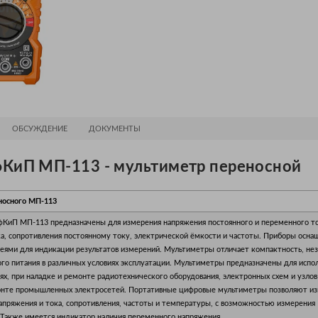
ОБСУЖДЕНИЕ
ДОКУМЕНТЫ
КиП МП-113 - мультиметр переносной
носного МП-113
КиП МП-113 предназначены для измерения напряжения постоянного и переменного то
ка, сопротивления постоянному току, электрической ёмкости и частоты. Приборы осн
ями для индикации результатов измерений. Мультиметры отличает компактность, нез
го питания в различных условиях эксплуатации. Мультиметры предназначены для испол
ях, при наладке и ремонте радиотехнического оборудования, электронных схем и узлов
онте промышленных электросетей. Портативные цифровые мультиметры позволяют из
апряжения и тока, сопротивления, частоты и температуры, с возможностью измерения
 Также имеется индикатор наличия переменного напряжения.