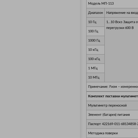
Модель МП-113
Диапазон
Напряжение на вхо
10 Гц
1…10 Вскз Защита о
перегрузки 600 В
100 Гц
1000 Гц
10 кГц
100 кГц
1 МГц
10 МГц
Примечание:
Fизм – измеренно
Комплект поставки мультимет
Мультиметр переносной
Элемент (батарея) питания
Паспорт 422169-011-68134858-
Методика поверки