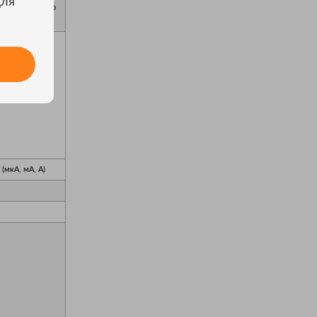
для
го переменного
(мкА, мА, А)