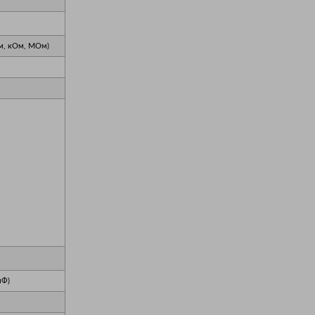
Ом, кОм, МОм)
мФ)