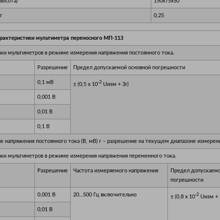
высота)
150х75х50
г
0,25
рактеристики мультиметра переносного МП-113
ки мультиметров в режиме измерения напряжения постоянного тока.
Разрешение
Предел допускаемой основной погрешности
0,1 мВ
-2
± (0,5 х 10
Uизм + 3r)
0,001 В
0,01 В
0,1 В
е напряжения постоянного тока (В, мВ) r – разрешение на текущем диапазоне измерени
ки мультиметров в режиме измерения напряжения переменного тока.
Разрешение
Частота измеряемого напряжения
Предел допускаемо
погрешности
0,001 В
20…500 Гц включительно
-2
± (0,8 х 10
Uизм + 
0,01 В