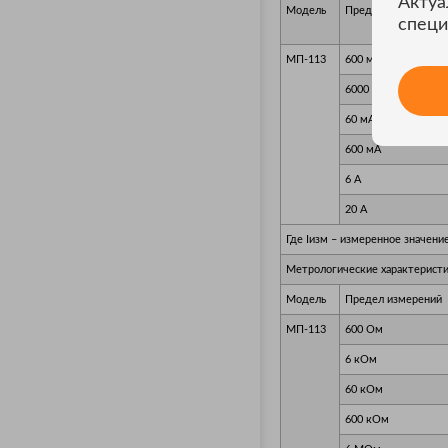
Актуа
Модель
Предел измерений
специ
МП-113
600 мкА
6000 мкА
60 мА
600 мА
6 А
20 А
Где Iизм – измеренное значени
Метрологические характеристи
Модель
Предел измерений
МП-113
600 Ом
6 кОм
60 кОм
600 кОм