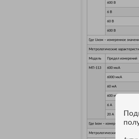
600 В
6 В
60 В
600 В
Где Uизм – измеренное значени
Метрологические характеристи
Модель
Предел измерений
МП-113
600 мкА
6000 мкА
60 мА
600 мА
6 А
Под
20 А
пол
Где Iизм – измеренное значени
Метрологические характеристи