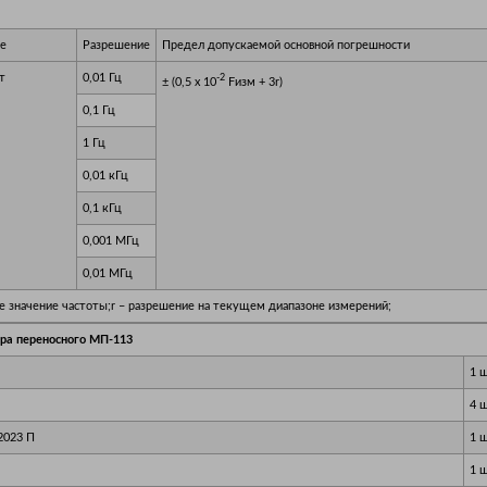
де
Разрешение
Предел допускаемой основной погрешности
т
0,01 Гц
-2
± (0,5 х 10
Fизм + 3r)
0,1 Гц
1 Гц
0,01 кГц
0,1 кГц
0,001 МГц
0,01 МГц
е значение частоты;r – разрешение на текущем диапазоне измерений;
ра переносного МП-113
1 
4 
2023 П
1 
1 