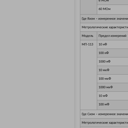
6 МОм
60 МОм
Где Rизм – измеренное значен
Метрологические характеристи
Модель
Предел измерений
МП-113
10 нФ
100 нФ
1000 нФ
10 мкФ
100 мкФ
1000 мкФ
10 мФ
100 мФ
Где Cизм – измеренное значени
Метрологические характеристи