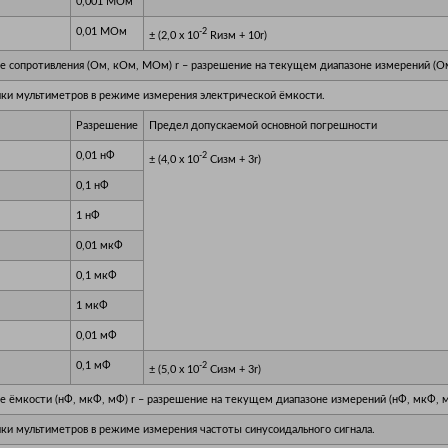
0,001 МОм
0,01 МОм
-2
± (2,0 х 10
Rизм + 10r)
ие сопротивления (Ом, кОм, МОм) r – разрешение на текущем диапазоне измерений (
ки мультиметров в режиме измерения электрической ёмкости.
Разрешение
Предел допускаемой основной погрешности
0,01 нФ
-2
± (4,0 х 10
Сизм + 3r)
0,1 нФ
1 нФ
0,01 мкФ
0,1 мкФ
1 мкФ
0,01 мФ
0,1 мФ
-2
± (5,0 х 10
Сизм + 3r)
е ёмкости (нФ, мкФ, мФ) r – разрешение на текущем диапазоне измерений (нФ, мкФ, 
ки мультиметров в режиме измерения частоты синусоидального сигнала.