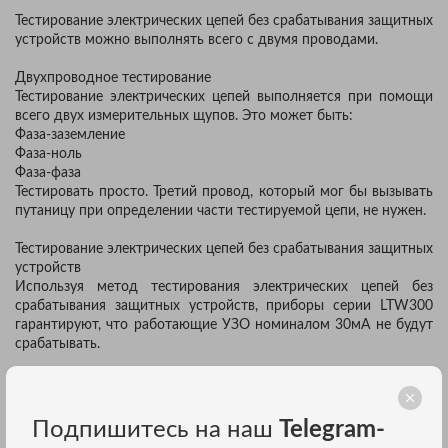
Тестирование электрических цепей без срабатывания защитных
устройств можно выполнять всего с двумя проводами.
Двухпроводное тестирование
Тестирование электрических цепей выполняется при помощи
всего двух измерительных щупов. Это может быть:
Фаза-заземление
Фаза-ноль
Фаза-фаза
Тестировать просто. Третий провод, который мог бы вызывать
путаницу при определении части тестируемой цепи, не нужен.
Тестирование электрических цепей без срабатывания защитных
устройств
Используя метод тестирования электрических цепей без
срабатывания защитных устройств, приборы серии LTW300
гарантируют, что работающие УЗО номиналом 30мА не будут
срабатывать.
Определение шума при тестированиях без срабатывания
защитных устройств
LTW использует сложную схему определения шума, которая
Подпишитесь на наш
Telegram-
непрерывно контролирует подачу напряжения во время