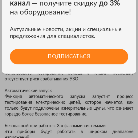
канал
— получите скидку
до 3%
тестирования электрических цепей, гарантируя отсутствие
влияния побочного электрического шума на точность
на оборудование!
измерения.
Существует два рабочих режима:
Актуальные новости, акции и специальные
а) Тестирование выполняется в течение 10 секунд и, при
предложения для специалистов.
наличии шума, появится предупреждение.
b) Для повышения точности тестирование автоматически
продляется
ПОДПИСАТЬСЯ
Тестирование электрических цепей большими токами
Для источников питания, которые не защищены УЗО, можно
использовать тестирование большими токами, поскольку
отсутствует риск срабатывания УЗО
Автоматический запуск
Функция автоматического запуска запустит процесс
тестирования электрических цепей, которое начнется, как
только будут подключены измерительные щупы, что означает
гораздо более безопасное тестирование.
Безопасный при работе с 3-х фазными системами
Эти приборы будут работать в широком диапазоне
напряжений.