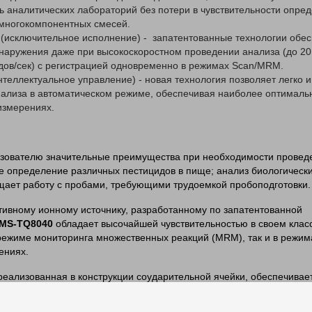
ь аналитических лабораторий без потери в чувствительности опре
многокомпонентных смесей.
(исключительное исполнение) - запатентованные технологии обе
наружения даже при высокоскоростном проведении анализа (до 2
ов/сек) с регистрацией одновременно в режимах
Scan
/MRM.
нтеллектуальное управление) - новая технология позволяет легко 
нализа в автоматическом режиме, обеспечивая наиболее оптималь
измерениях.
ьзователю значительные преимущества при необходимости провед
е определение различных пестицидов в пище; анализ биологически
щает работу с пробами, требующими трудоемкой
пробоподготовки
.
ивному ионному источнику, разработанному по запатентованной
MS-TQ8040
обладает высочайшей чувствительностью в своем класс
ежиме мониторинга множественных реакций (MRM), так и в режим
ениях.
 реализованная в конструкции
соударительной
ячейки, обеспечивае
й и быстрый транспорт ионов: на выходе из ячейки ионы ускоряют
о-потенциальной
поверхности, что предотвращает снижение интен