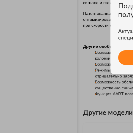
сигнала и взаимное влия
Под
Патентованная технолог
пол
оптимизировать парамет
при скорости сканирован
Актуа
специ
Другие особенности пр
Возможность подкл
колонки
Возможность подкл
Режимы работы: эл
отрицательно заря
Возможность обслу
существенно снижа
Функция AART поз
Другие модели