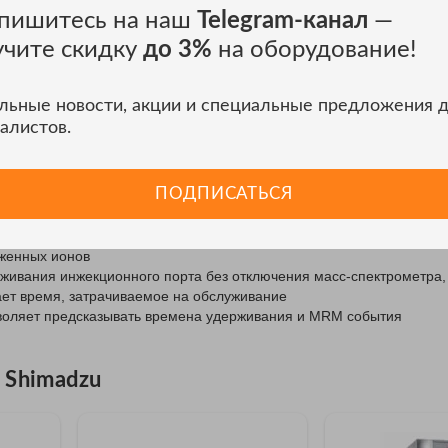
ние ионов даже при сверхвысоких скоростях сканирования.
пишитесь на наш
Telegram-канал
—
ия
ASSP
(усовершенствованный протокол скоростного сканировани
учите скидку
до 3%
на оборудование!
ры переноса ионов в процессе сканирования. В результате, возмо
ия до 20 000
а.е.м
./сек и высокоскоростные MRM измерения (600 п
льные новости, акции и специальные предложения 
алистов.
ибора:
ючения двух колонок к масс-спектрометру снижает затраты времен
ПОДПИСАТЬСЯ
ючения устройства прямого ввода в масс-спектрометр
ектронный удар, химическая ионизация с регистрацией положитель
женных ионов
живания инжекционного порта без отключения масс-спектрометра,
ет время, затрачиваемое на обслуживание
воляет предсказывать времена удерживания и MRM события
 Shimadzu