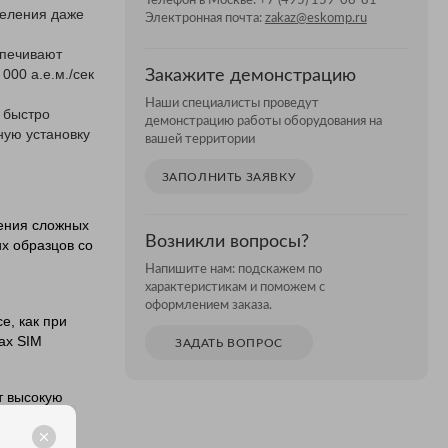
Телефон в Москве:
+7 (495) 159-08-81
деления даже
Электронная почта:
zakaz@eskomp.ru
спечивают
0 000
а.е.м
./сек
Закажите демонстрацию
Наши специалисты проведут
и быстро
демонстрацию работы оборудования на
ную установку
вашей территории
ЗАПОЛНИТЬ ЗАЯВКУ
ения сложных
Возникли вопросы?
х образцов со
Напишите нам: подскажем по
характеристикам и поможем с
оформлением заказа.
е, как при
ах SIM
ЗАДАТЬ ВОПРОС
т высокую
ся за счет
сивности