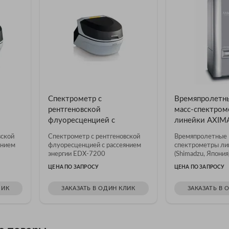
Спектрометр с
Времяпролетн
рентгеновской
масс-спектром
флуоресценцией с
линейки AXIMA 
EDX-
рассеянием энергии EDX-
Япония)
вской
Спектрометр с рентгеновской
Времяпролетные 
7200
янием
флуоресценцией с рассеянием
спектрометры ли
энергии EDX-7200
(Shimadzu, Япония
ЦЕНА ПО ЗАПРОСУ
ЦЕНА ПО ЗАПРОСУ
ЛИК
ЗАКАЗАТЬ В ОДИН КЛИК
ЗАКАЗАТЬ В 