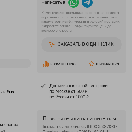
Написать в
Коммерческое предложение подготавливается
персонально — в зависимости от технических
параметров, конфигурации и условий поставки.
Запросите сейчас — зафиксируйте цену до
возможного роста.
ЗАКАЗАТЬ В ОДИН КЛИК
К СРАВНЕНИЮ
В ИЗБРАННОЕ
Доставка
в кратчайшие сроки
₽
е любых
по Москве от 500
₽
по России от 1000
Позвоните или напишите нам
еспечение
Бесплатно для регионов:
8 800 350-70-37
вая