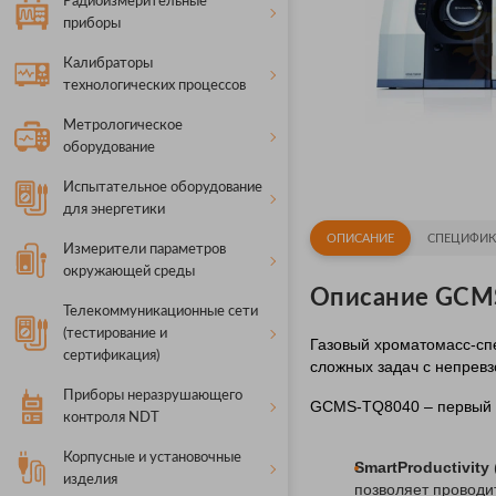
Радиоизмерительные
приборы
Калибраторы
технологических процессов
Метрологическое
оборудование
Испытательное оборудование
для энергетики
ОПИСАНИЕ
СПЕЦИФИК
Измерители параметров
окружающей среды
Описание GCM
Телекоммуникационные сети
(тестирование и
Газовый хроматомасс-сп
сертификация)
сложных задач с непревз
Приборы неразрушающего
GCMS-TQ8040 – первый 
контроля NDT
Корпусные и установочные
SmartProductivity
изделия
позволяет проводи