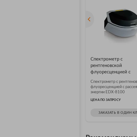
Спектрометр с
рентгеновской
флуоресценцией с
рассеянием энергии 
Спектрометр с рентгено
8100
флуоресценцией с рассе
энергии EDX-8100
ЦЕНА ПО ЗАПРОСУ
ЗАКАЗАТЬ В ОДИН К