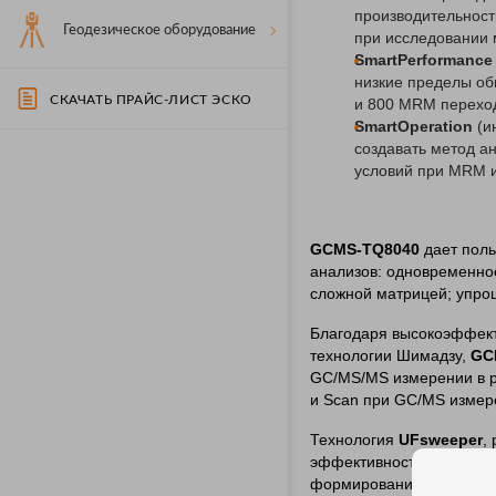
производительност
Геодезическое оборудование
при исследовании 
SmartPerformance
низкие пределы об
СКАЧАТЬ ПРАЙС-ЛИСТ ЭСКО
и 800 MRM переход
SmartOperation
(и
создавать метод а
условий при MRM 
GCMS-TQ8040
дает пол
анализов: одновременно
сложной матрицей; упро
Благодаря высокоэффект
технологии
Шимадзу
,
GC
GC/MS/MS измерении в р
и
Scan
при GC/MS измер
Технология
UFsweeper
,
эффективность соударени
формирования т.н.
псевд