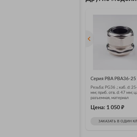
Серия PBA PBA36-25
Резьба: PG36 .; каб. d: 2
мм; приб. отв. d: 47 мм; ц
разъемная, материал
никелированная латунь
₽
Цена: 1 050
ЗАКАЗАТЬ В ОДИН К