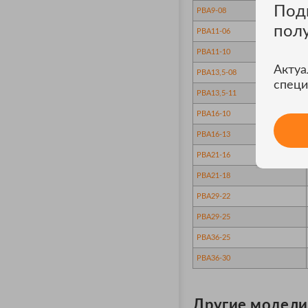
Под
PBA9-08
пол
PBA11-06
PBA11-10
Актуа
PBA13,5-08
специ
PBA13,5-11
PBA16-10
PBA16-13
PBA21-16
PBA21-18
PBA29-22
PBA29-25
PBA36-25
PBA36-30
Другие модели