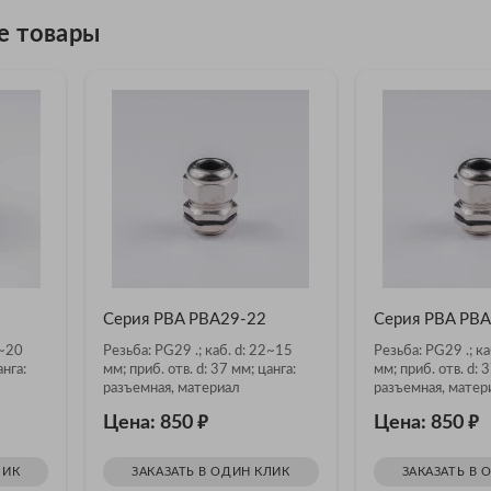
е товары
Серия PBA PBA29-22
Серия PBA PB
5~20
Резьба: PG29 .; каб. d: 22~15
Резьба: PG29 .; ка
анга:
мм; приб. отв. d: 37 мм; цанга:
мм; приб. отв. d: 
разъемная, материал
разъемная, матер
никелированная латунь
никелированная л
₽
₽
Цена: 850
Цена: 850
ЛИК
ЗАКАЗАТЬ В ОДИН КЛИК
ЗАКАЗАТЬ В 