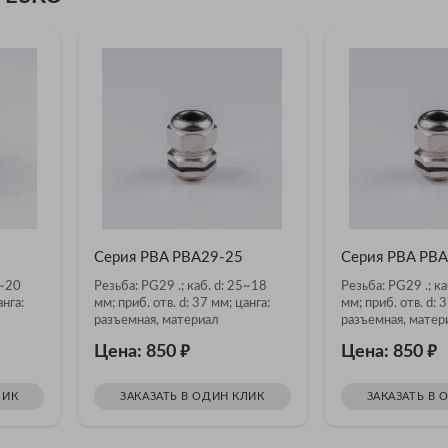
Серия PBA PBA29-25
Серия PBA PB
5~20
Резьба: PG29 .; каб. d: 25~18
Резьба: PG29 .; ка
анга:
мм; приб. отв. d: 37 мм; цанга:
мм; приб. отв. d: 
разъемная, материал
разъемная, матер
никелированная латунь
никелированная л
₽
₽
Цена: 850
Цена: 850
ЛИК
ЗАКАЗАТЬ В ОДИН КЛИК
ЗАКАЗАТЬ В 