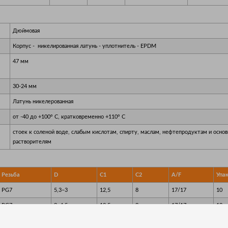
Дюймовая
Корпус - никелированная латунь - уплотнитель - EPDM
47 мм
30-24 мм
Латунь никелерованная
от -40 до +100° C, кратковременно +110° C
стоек к соленой воде, слабым кислотам, спирту, маслам, нефтепродуктам и осно
растворителям
Резьба
D
C1
C2
A/F
Упа
PG7
5,3–3
12,5
8
17/17
10
PG7
8–4,5
12,5
8
17/17
10
PG9
5,3–3
15,2
8
18/17
10