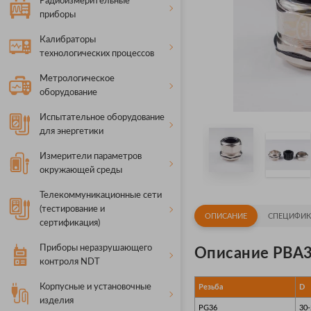
Радиоизмерительные
приборы
Калибраторы
технологических процессов
Метрологическое
оборудование
Испытательное оборудование
для энергетики
Измерители параметров
окружающей среды
Телекоммуникационные сети
(тестирование и
ОПИСАНИЕ
СПЕЦИФИК
сертификация)
Приборы неразрушающего
Описание PBA3
контроля NDT
Корпусные и установочные
Резьба
D
изделия
PG36
30-