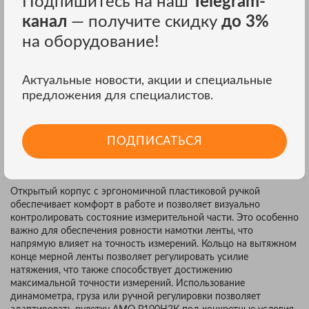
Подпишитесь на наш
Telegram-
ПРЕИМУЩЕСТВА КОНСТРУКЦИИ
канал
— получите скидку
до 3%
Измерительное полотно изготовлено из нержавеющей стали с
на оборудование!
плоской формой и миллиметровой разметкой, защищенной
лаковым покрытием. Это обеспечивает не только высокую
износостойкость, но и долговечность инструмента по
Актуальные новости, акции и специальные
сравнению с изделиями из углеродной стали или фибергласса.
предложения для специалистов.
В результате, эта модель обладает увеличенным
эксплуатационным ресурсом, что делает ее выгодным
вложением.
ПОДПИСАТЬСЯ
УДОБСТВО В ИСПОЛЬЗОВАНИИ
Открытый корпус с эргономичной пластиковой ручкой
обеспечивает комфорт в работе и позволяет визуально
контролировать состояние измерительной части. Это особенно
важно для обеспечения ровности намотки ленты, что
напрямую влияет на точность измерений. Кольцо на вытяжном
конце мерной ленты позволяет регулировать усилие
натяжения, что также способствует достижению
максимальной точности измерений. Использование
динамометра, груза или ручной регулировки позволяет