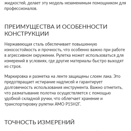
жидкостей, делает эту модель незаменимым помощником для
профессионалов.
ПРЕИМУЩЕСТВА И ОСОБЕННОСТИ
КОНСТРУКЦИИ
Нержавеющая сталь обеспечивает повышенную
износостойкость и прочность, что особенно важно при работе
в агрессивном окружении. Рулетка может использоваться для
измерений в условиях, где другие материалы быстро выходят
из строя.
Маркировка и разметка на ленте защищены слоем лака. Это
предотвращает истирание надписей и гарантирует
долговечность использования инструмента. Важно отметить,
что разматывание полотна осуществляется с помощью
удобной складной ручки, что облегчает хранение и
транспортировку рулетки AMO Р15Н2Г.
Подпишитесь на наш
Telegram-
канал
— получите скидку
до 3%
ТОЧНОСТЬ ИЗМЕРЕНИЙ
на оборудование!