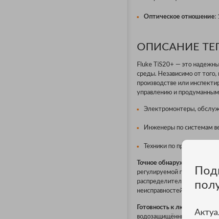
Оптическое отношение
:
ОПИСАНИЕ ТЕП
Fluke TiS20+ — это надежн
среды. Независимо от того,
производстве или инспекти
управлению и продуманным 
Электромонтеры, обслуж
Инженеры по системам ве
Техники по профилактич
Точное обнаружение проб
Под
регулируемой прозрачностью
распределительных устройс
пол
неисправностей.
Готовность к любым услов
Актуа
водозащищённый корпус (IP