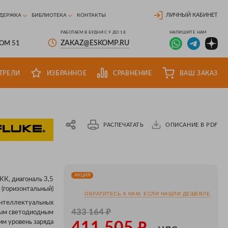
ЛИЧНЫЙ КАБИНЕТ
ДЕРЖКА
БИБЛИОТЕКА
КОНТАКТЫ
РАБОТАЕМ В БУДНИ С 9 ДО 18
НАПИШИТЕ НАМ
ZAKAZ@ESKOMP.RU
ДОМ 51
ТРЕЛИ
ИЗБРАННОЕ
СРАВНЕНИЕ
ВАШ ЗАКАЗ
РАСПЕЧАТАТЬ
ОПИСАНИЕ В PDF
АКЦИЯ
ЖК, диагональ 3,5
(горизонтальный)
ОБРАТИТЕСЬ К НАМ, ЕСЛИ НАШЛИ ДЕШЕВЛЕ
интеллектуальных
₽
433 164
ным светодиодным
₽
м уровень заряда