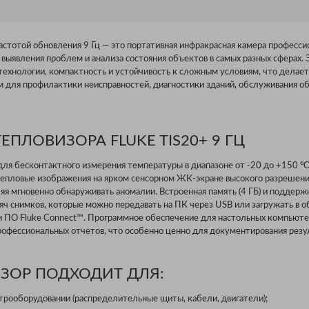
частотой обновления 9 Гц — это портативная инфракрасная камера професси
 выявления проблем и анализа состояния объектов в самых разных сферах.
технологии, компактность и устойчивость к сложным условиям, что делает
для профилактики неисправностей, диагностики зданий, обслуживания об
ЕПЛОВИЗОРА FLUKE TIS20+ 9 ГЦ
для бесконтактного измерения температуры в диапазоне от -20 до +150 °C
тепловые изображения на ярком сенсорном ЖК-экране высокого разрешения
ляя мгновенно обнаруживать аномалии. Встроенная память (4 ГБ) и поддерж
яч снимков, которые можно передавать на ПК через USB или загружать в 
и ПО Fluke Connect™. Программное обеспечение для настольных компьют
рофессиональных отчетов, что особенно ценно для документирования резу
ЗОР ПОДХОДИТ ДЛЯ:
ктрооборудовании (распределительные щиты, кабели, двигатели);