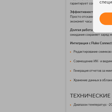
специ
гарантирует сохранность пр
Эффективность анализа
: 
Просто отсканируйте QR-ко
экономит часы рутинной раб
Долгая работа без подзар
ожидания сохраняет заряд м
Интеграция с Fluke Connec
Редактирование снимков и
Совмещение ИК- и видимы
Генерация отчетов за мин
Хранение данных в облак
ТЕХНИЧЕСКИЕ 
Диапазон температур: -2