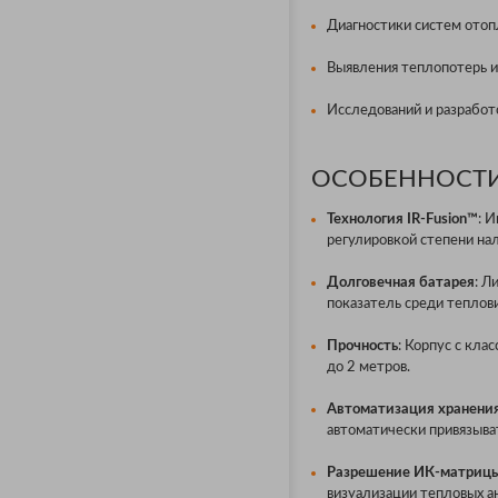
Диагностики систем отоп
Выявления теплопотерь и
Исследований и разработ
ОСОБЕННОСТИ 
Технология IR-Fusion™
: 
регулировкой степени на
Долговечная батарея
: Л
показатель среди теплов
Прочность
: Корпус с кла
до 2 метров.
Автоматизация хранени
автоматически привязыва
Разрешение ИК-матриц
визуализации тепловых а