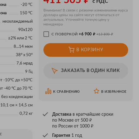
411 505
с НДС
зона
-20 °C
Внимание! В связи с резкими изменениями курса
зона
150 °C
доллара цены на сайте могут отличаться от
актуальных. Уточняйте точную цену у
неохлаждаемый
менеджера
90х120
₽
₽
С ПОВЕРКОЙ
+6 900
+13 800
±2% или 2 °C
8...14 мкм
В КОРЗИНУ
38° x 50°
7,6 мрад
ЗАКАЗАТЬ В ОДИН КЛИК
9 Гц
от -10°С до +50°С
от -40 °C до 70 °C
К СРАВНЕНИЮ
В ИЗБРАННОЕ
, без конденсации
 10,1 см × 14,5 см
0,72 кг
Доставка
в кратчайшие сроки
₽
по Москве от 500
₽
по России от 1000
Е
Гарантия
1 год