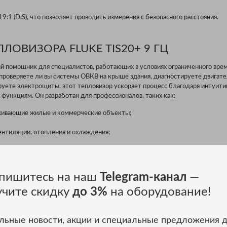
 19:1 (D:S), что позволяет проводить измерения с безопасного расстояния.
ЛОВИЗОРА FLUKE TIS20+ 9 ГЦ
ый помощник для специалистов, работающих в условиях ограниченного вре
 проверяете ли вы системы ОВКВ на крыше здания, диагностируете двигате
руете электрощиты, этот тепловизор ускоряет процесс благодаря интуит
функциям. Он разработан для профессионалов, таких как:
ивающие жилые и коммерческие объекты;
нтиляции, отопления и охлаждения;
ескому обслуживанию оборудования.
лем
: Технология IR-Fusion™ позволяет совмещать тепловые и видимые изоб
пишитесь на наш
Telegram-канал
—
 — достаточно провести пальцем по экрану. Это упрощает поиск перегрев
твах или утечек тепла в вентиляционных системах, предотвращая развити
учите скидку
до 3%
на оборудование!
иям
: TiS20+ создан для работы там, где другие приборы сдаются. Пылене
льные новости, акции и специальные предложения 
54) выдерживает эксплуатацию в запылённых цехах или под дождём, а уд