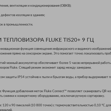
ления, вентиляции и кондиционирования (ОВКВ);
 дефектов изоляции в зданиях;
ок в промышленности.
ТЕПЛОВИЗОРА FLUKE TIS20+ 9 ГЦ
Инновационная функция совмещения инфракрасного и видимого изображений
ложения прямо на сенсорном экране. Это помогает точно локализовать пр
итий-ионный аккумулятор обеспечивает более 5 часов непрерывной работ
изоров Fluke. Спящий режим экономит заряд между замерами.
ссом защиты IP54 устойчив к пыли и брызгам воды, а прибор выдерживает 
я
: Функция добавления меток Fluke Connect™ позволяет сканировать QR-к
ть снимки к конкретному оборудованию, исключая ручную сортировку.
ы
: 120 x 90 пикселей (10 800 точек) с термочувствительностью 0,10 °C дл
номалий.