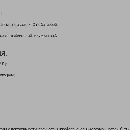
°;
,5 см, вес около 720 г с батареей;
сов (литий-ионный аккумулятор).
Я:
 Гц;
аптером;
четание портативности, прочности и профессиональных возможностей. С эт