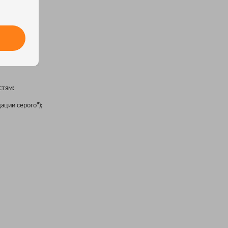
вки снимков.
объекту. Это
кциям. Режим
стям:
ации серого");