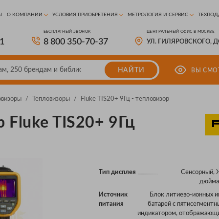
Ы
О КОМПАНИИ
УСЛОВИЯ ПРИОБРЕТЕНИЯ
МЕТРОЛОГИЯ И СЕРВИС
ТЕХПОД
БЕСПЛАТНЫЙ ЗВОНОК
ЦЕНТРАЛЬНЫЙ ОФИС В МОСКВЕ
81
8 800 350-70-37
УЛ. ГИЛЯРОВСКОГО, 
НАЙТИ
ВЫ СМО
овизоры
/
Тепловизоры
/
Fluke TIS20+ 9Гц - тепловизор
 Fluke TIS20+ 9Гц
Тип дисплея
Сенсорный, 
дюйма 
Источник
Блок литиево-ионных 
питания
батарей с пятисегмент
индикатором, отображающи