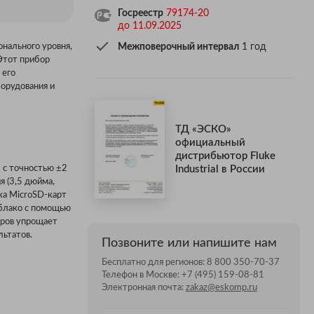
Госреестр
79174-20
до 11.09.2025
онального уровня,
Межповерочный интервал
1 год
 Этот прибор
 его
орудования и
ТД «ЭСКО»
официальный
дистрибьютор Fluke
Industrial в России
 с точностью ±2
 (3,5 дюйма,
ка MicroSD-карт
облако с помощью
еров упрощает
льтатов.
Позвоните или напишите нам
Бесплатно для регионов:
8 800 350-70-37
Телефон в Москве:
+7 (495) 159-08-81
Электронная почта:
zakaz@eskomp.ru