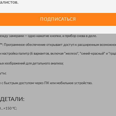
алистов.
и падении с высоты до 2 метров.
Функция добавления меток Fluke Connect™ автоматизирует процесс сортиро
д оборудования, и все тепловые изображения будут привязаны к нужному 
ПОДПИСАТЬСЯ
оты, позволяя сразу приступить к анализу и составлению отчетов.
ядки
: С ресурсом батареи более 5 часов TiS20+ готов к длительным инспе
ежду замерами — одно нажатие кнопки, и прибор снова в деле.
t™
: Программное обеспечение открывает доступ к расширенным возможно
 настройка палитр (6 вариантов, включая "железо", "синий-красный" и "град
х изображений для детального анализа;
уты;
е с быстрым доступом через ПК или мобильное устройство.
ДЕТАЛИ:
0…+150 °C;