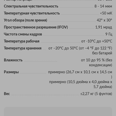
Спектральная чувствительность
8 - 14 мкм
Температурная чувствительность
<50 мК
Угол обзора (поле зрения)
42° x 30°
Пространственное разрешение (IFOV)
1,91 мрад
Частота смены кадров
9 Гц
Температура рабочая
от -10°С до +50°С
Температура хранения
от −20°C до 50°C (от −4 °F до 122 °F)
без батарей
Влажность
от 10 до 95 % (без
конденсации)
Размеры
примерно (26,7 см x 10,1 см x 14,5 см
)
примерно (10,5 дюйма x 4,0 дюйма x
5,7 дюйма)
Вес
≤2,27 кг (5 фунтов)