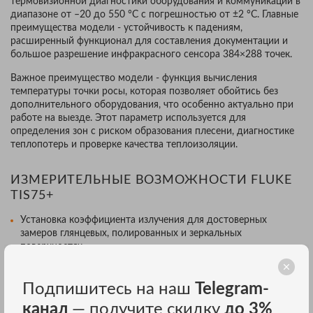
термовизионной диагностики оборудования и коммуникаций в
диапазоне от –20 до 550 °C с погрешностью от ±2 °C. Главные
преимущества модели - устойчивость к падениям,
расширенный функционал для составления документации и
большое разрешение инфракрасного сенсора 384×288 точек.
Важное преимущество модели - функция вычисления
температуры точки росы, которая позволяет обойтись без
дополнительного оборудования, что особенно актуально при
работе на выезде. Этот параметр используется для
определения зон с риском образования плесени, диагностике
теплопотерь и проверке качества теплоизоляции.
ИЗМЕРИТЕЛЬНЫЕ ВОЗМОЖНОСТИ FLUKE
TIS75+
Установка коэффициента излучения для достоверных
замеров глянцевых, полированных и зеркальных
поверхностях.
Измерения по пользовательским маркерам и рамкам для
максимально точного определения температуры отдельных
Подпишитесь на наш
Telegram-
деталей.
канал
— получите скидку
до 3%
IR-Fusion - технология плавного совмещения снимков в