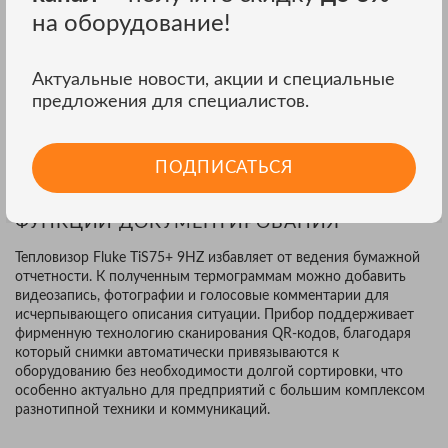
любом соотношении инфракрасного и видимого спектра. В
на оборудование!
итоге пользователь тепловизора Fluke получает изображение
с идеальным соотношением детализации и термических
подробностей.
Актуальные новости, акции и специальные
Ручная фокусировка с возможностью фиксации фокусного
предложения для специалистов.
расстояния 1 метр.
Функции для увеличения наглядности - 6 цветовых палитр,
режим “картинка в картинке”, сенсорный экран, который
ПОДПИСАТЬСЯ
упрощает масштабирование и поиск неисправностей.
ФУНКЦИИ ДОКУМЕНТИРОВАНИЯ
Тепловизор Fluke TiS75+ 9HZ избавляет от ведения бумажной
отчетности. К полученным термограммам можно добавить
видеозапись, фотографии и голосовые комментарии для
исчерпывающего описания ситуации. Прибор поддерживает
фирменную технологию сканирования QR-кодов, благодаря
который снимки автоматически привязываются к
оборудованию без необходимости долгой сортировки, что
особенно актуально для предприятий с большим комплексом
разнотипной техники и коммуникаций.