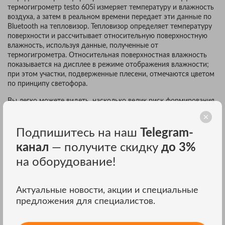
термогигрометр testo 605i измеряет температуру и влажность
воздуха, а затем в реальном времени передает эти данные по
Bluetooth на тепловизор. Тепловизор определяет температуру
поверхности и рассчитывает относительную поверхностную
влажность, используя данные, полученные от
термогигрометра. Относительная поверхностная влажность
показывается на дисплее в режиме отображения влажности;
при этом участки, подверженные плесени, отмечаются цветом
по принципу светофора.
Вы легко можете видеть, насколько велик риск формирования
плесени, с помощью цветов светофора (зеленый, желтый,
красный):
Подпишитесь на наш
Telegram-
Зеленый = риска нет. Поверхностная влажность в диапазоне
канал
— получите скидку
до 3%
от 0% до 59% - споры плесени не получат оптимальных
условий для роста;
на оборудование!
Желтый = предупреждение, возможно формирование
плесени. Поверхностная влажность в диапазоне от 60% до
79% - некоторые споры плесени могут найти оптимальные
Актуальные новости, акции и специальные
условия для роста;
предложения для специалистов.
Красный = внимание, опасность плесени. Поверхностная
влажность выше 80% - это оптимальные условия для роста