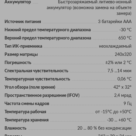
Аккумулятор
Быстрозаряжаемый литиево-ионный
аккумулятор (возможна замена на объекте
замера)
Источник питания
3 батарейки ААА
Нижний предел температурного диапазона
-30 °C
Верхний предел температурного диапазона
650 °C
Тип ИК-приемника
неохлаждаемый
Размер матрицы
240х320
Погрешность
±2% или 2 °C
Спектральная чувствительность
7,5 ...14 мкм
Температурная чувствительность
0,06 °C
Угол обзора (поле зрения)
42° x 32°
Пространственное разрешение (IFOV)
2,4 мрад
Частота смены кадров
9 Гц
Температура рабочая
от -15°C до +50°C
Температура хранения
-30 ... +60 °C
Влажность
20 ... 80 % без конденсации