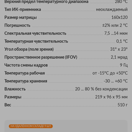
Верхний предел температурного диапазона
280 °C
Тип ИК-приемника
неохлаждаемый
Размер матрицы
160х120
Погрешность
±2% или 2 °C
Спектральная чувствительность
7,5 ...14 мкм
Температурная чувствительность
0,1 °С
Угол обзора (поле зрения)
31° x 23°
Пространственное разрешение (IFOV)
2,1 мрад
Частота смены кадров
9 Гц
Температура рабочая
от -15°C до +50°C
Температура хранения
-30 ... +60 °C
Влажность
20 ... 80 % без конденсации
Размеры
219 x 96 x 95 мм
Вес
510 г
НА УДАЛЁННОМ СКЛАДЕ 9 ШТ.