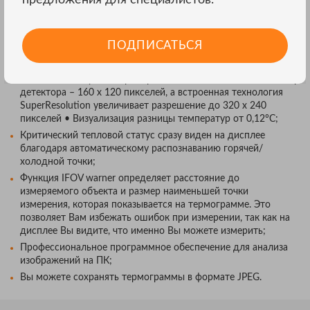
предложения для специалистов.
ОСОБЕННОСТИ ТЕПЛОВИЗОРА TESTO
865
ПОДПИСАТЬСЯ
Очень хорошее качество изображения благодаря высокому
разрешению: 19 200 точек измерения температуры
позволяют получать термограммы высокой точности. Размер
детектора – 160 x 120 пикселей, а встроенная технология
SuperResolution увеличивает разрешение до 320 x 240
пикселей • Визуализация разницы температур от 0,12°C;
Критический тепловой статус сразу виден на дисплее
благодаря автоматическому распознаванию горячей/
холодной точки;
Функция IFOV warner определяет расстояние до
измеряемого объекта и размер наименьшей точки
измерения, которая показывается на термограмме. Это
позволяет Вам избежать ошибок при измерении, так как на
дисплее Вы видите, что именно Вы можете измерить;
Профессиональное программное обеспечение для анализа
изображений на ПК;
Вы можете сохранять термограммы в формате JPEG.