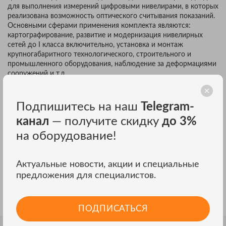
для выполнения измерений цифровыми нивелирами, в которых
реализована возможность оптического считывания показаний.
Основными сферами применения комплекта являются:
картографирование, развитие и модернизация нивелирных
сетей до I класса включительно, установка и монтаж
крупногабаритного технологического, строительного и
промышленного оборудования, наблюдение за деформациями
сооружений и т.д.
ПРЕИМУЩЕСТВА
Подпишитесь на наш
Telegram-
канал
— получите скидку
до 3%
3-метровые рейки из комплекта RGK INVAR 053 удобно
использовать при значительных перепадах высот на
на оборудование!
местности. При проложении ходов при этом можно выполнять
измерения с более длинным плечом, обходясь меньшим
количеством точек замеров, сокращая тем самым затраты
Актуальные новости, акции и специальные
времени и трудоемкость работ. 5-миллиметровая шкала
предложения для специалистов.
позволяет считывать показания с разрешением в 0,05 мм при
задействовании нивелиров с микрометрическим
приспособлением.
ПОДПИСАТЬСЯ