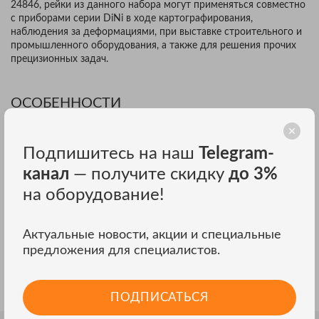
24846, рейки из данного набора могут применяться совместно
с приборами серии DiNi в ходе картографирования,
наблюдения за деформациями, при выставке строительного и
промышленного оборудования, а также для решения прочих
прецизионных задач.
ОСОБЕННОСТИ
Инварные рейки из комплекта RGK INVOR DN3 изготовлены из
легкосплавного профиля и снабжены лентой с штриховой
Подпишитесь на наш
Telegram-
шкалой, изготовленной из материала, мало подверженного
температурным деформациям. Кодировка изделия включает в
канал
— получите скидку
до 3%
себя набор 2-сантиметровых кодовых блоков, с элементами и
на оборудование!
промежутками между ними разной ширины. Они являются
метками уровня, автоматически распознаваемыми цифровым
нивелиром TRIMBLE DiNi, даже если в поле зрения прибора
Актуальные новости, акции и специальные
попадает лишь 30-сантиметровый участок шкалы.
предложения для специалистов.
Комплектный кейс, в который помещаются нивелирные рейки
при переноске и хранении, обеспечивает их сохранность,
предохраняя от негативных внешних воздействий.
ПОДПИСАТЬСЯ