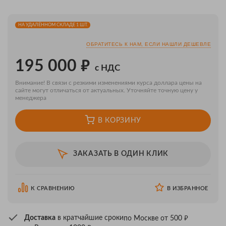
НА УДАЛЁННОМ СКЛАДЕ 1 ШТ.
ОБРАТИТЕСЬ К НАМ, ЕСЛИ НАШЛИ ДЕШЕВЛЕ
₽
195 000
с НДС
Внимание! В связи с резкими изменениями курса доллара цены на
сайте могут отличаться от актуальных. Уточняйте точную цену у
менеджера
В КОРЗИНУ
ЗАКАЗАТЬ В ОДИН КЛИК
К СРАВНЕНИЮ
В ИЗБРАННОЕ
₽
Доставка
в кратчайшие сроки
по Москве от 500