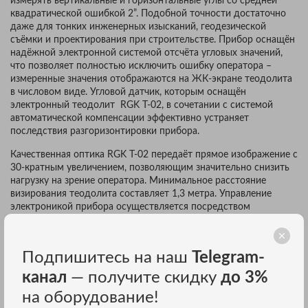
измерять вертикальные и горизонтальные углы со средней
квадратической ошибкой 2”. Подобной точности достаточно
даже для тонких инженерных изысканий, геодезической
съёмки и проектирования при строительстве. Прибор оснащён
надёжной электронной системой отсчёта угловых значений,
что позволяет полностью исключить ошибку оператора –
измеренные значения отображаются на ЖК-экране теодолита
в числовом виде. Угловой датчик, которым оснащён
электронный теодолит RGK T-02, в сочетании с системой
автоматической компенсации эффективно устраняет
последствия разгоризонтировки прибора.
Качественная оптика RGK T-02 передаёт прямое изображение с
30-кратным увеличением, позволяющим значительно снизить
нагрузку на зрение оператора. Минимальное расстояние
визирования теодолита составляет 1,3 метра. Управление
электроникой прибора осуществляется посредством
эргономичной шестикнопочной клавиатуры, расположенной с
обеих сторон теодолита. Клавиатура оснащена подсветкой
для комфортной работы в условиях недостаточного
Подпишитесь на наш
Telegram-
освещения.
канал
— получите скидку
до 3%
Электронный теодолит RGK T-02 интуитивно прост и удобен в
на оборудование!
управлении, не требует специальной подготовки для работы с