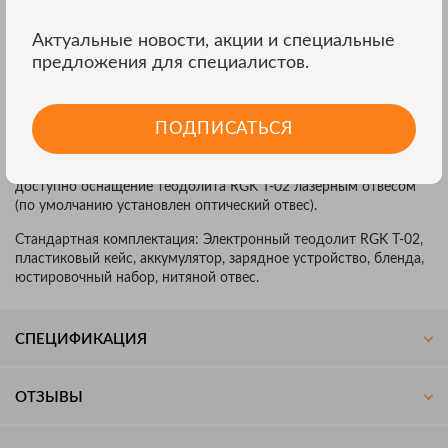
ним. Как корпус, так и электронные компоненты прибора
выполнены из качественных материалов с соблюдением
Актуальные новости, акции и специальные
технологических норм. Эффективная работа теодолита
гарантирована в температурном диапазоне от -20°C до +50°C
предложения для специалистов.
и в самых суровых условиях: корпус теодолита выполнен в
соответствии со стандартом IP45 и надёжно защищает прибор
от пыли и влаги.
ПОДПИСАТЬСЯ
Прибор выпускается в двух модификациях: стандартной и
оснащённой лазерным целеуказателем. В качестве опции
доступно оснащение теодолита RGK T-02 лазерным отвесом
(по умолчанию установлен оптический отвес).
Стандартная комплектация: Электронный теодолит RGK T-02,
пластиковый кейс, аккумулятор, зарядное устройство, бленда,
юстировочный набор, нитяной отвес.
СПЕЦИФИКАЦИЯ
ОТЗЫВЫ