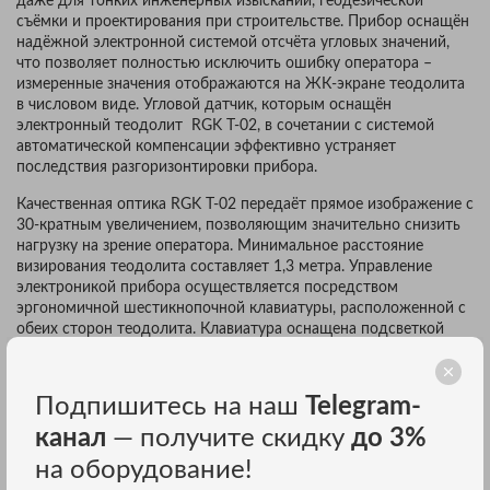
даже для тонких инженерных изысканий, геодезической
съёмки и проектирования при строительстве. Прибор оснащён
надёжной электронной системой отсчёта угловых значений,
что позволяет полностью исключить ошибку оператора –
измеренные значения отображаются на ЖК-экране теодолита
в числовом виде. Угловой датчик, которым оснащён
электронный теодолит RGK T-02, в сочетании с системой
автоматической компенсации эффективно устраняет
последствия разгоризонтировки прибора.
Качественная оптика RGK T-02 передаёт прямое изображение с
30-кратным увеличением, позволяющим значительно снизить
нагрузку на зрение оператора. Минимальное расстояние
визирования теодолита составляет 1,3 метра. Управление
электроникой прибора осуществляется посредством
эргономичной шестикнопочной клавиатуры, расположенной с
обеих сторон теодолита. Клавиатура оснащена подсветкой
для комфортной работы в условиях недостаточного
освещения.
Подпишитесь на наш
Telegram-
Электронный теодолит RGK T-02 интуитивно прост и удобен в
управлении, не требует специальной подготовки для работы с
канал
— получите скидку
до 3%
ним. Как корпус, так и электронные компоненты прибора
на оборудование!
выполнены из качественных материалов с соблюдением