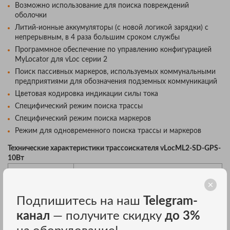
Возможно использование для поиска повреждений
оболочки
Литий-ионные аккумуляторы (с новой логикой зарядки) с
непрерывным, в 4 раза большим сроком службы
Программное обеспечение по управлению конфигурацией
MyLocator для vLoc серии 2
Поиск пассивных маркеров, используемых коммунальными
предприятиями для обозначения подземных коммуникаций
Цветовая кодировка индикации силы тока
Специфический режим поиска трассы
Специфический режим поиска маркеров
Режим для одновременного поиска трассы и маркеров
Технические характеристики трассоискателя vLocML2-SD-GPS-
10Вт
Параметр
Значения
Приемник
Подпишитесь на наш
Telegram-
Диапазон частот:
Радио
15 кГц до 23 кГц
канал
— получите скидку
до 3%
Энергетика
50 Гц до 250 Гц