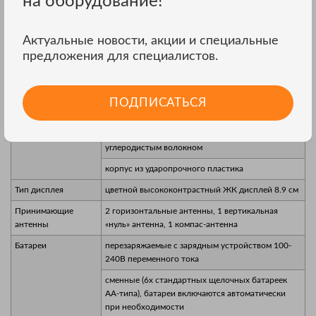
на оборудование!
vLocML2 Tx
50 Гц до 200 кГц
Локализуемая
от 0,3 до 7 метров
глубина
Актуальные новости, акции и специальные
предложения для специалистов.
Измерение глубины
до 7 метров
Вес менее
2,1 кг
Продолжительность
более 40 часов
ПОДПИСАТЬСЯ
работы
Корпус
корпус антенны локатора усилен сверхпрочным
углеродистым волокном
корпус из ударопрочного пластика
Тип дисплея
цветной высококонтрастный ЖК дисплей 8.9 см
Принимающие
2 горизонтальные антенны, 1 вертикальная
антенны
«нуль» антенна, 1 компас-антенна
Батареи
перезаряжаемые с зарядным устройством 100-
240В переменного тока
сменные (6х стандартных щелочных батареек
АА-типа), батареи включаются автоматически
при необходимости