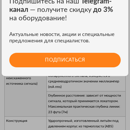
Подпишитесь на наш
Telegram-
расстоянии 1 м)
Металлоискатель - мм (6”) чугунное покрытие
канал
— получите скидку
до 3%
можно обнаружить на глубине 250 мм (10”)
на оборудование!
Горизонтальная
Горизонтальная точность:
производительность.
до 9 футов (3м) – 3% от глубины
При использовании
свыше 9 футов (3м) – 5% от глубины
Актуальные новости, акции и специальные
единственного,
предложения для специалистов.
неискаженного
источника сигнала)
Глубинная
Точность измерения глубины: от глубины.
ПОДПИСАТЬСЯ
производительность.
Свыше 9 футов (3м) – 5% от глубины
При использовании
Измерения тока – Точность +/- 5% от
единственного,
обнаруженного сигнала, измеряется в
неискаженного
среднеквадратичном значении миллиампер
источника сигнала)
(mA rms)
Глубинное расстояние: зависит от мощности
сигнала, который принимается локатором.
Максимальная практическая глубина линии:
23 фута (7м)
Конструкция
Ударопрочный, изготовленный литьём под
давлением корпус из термопласта (ABS)