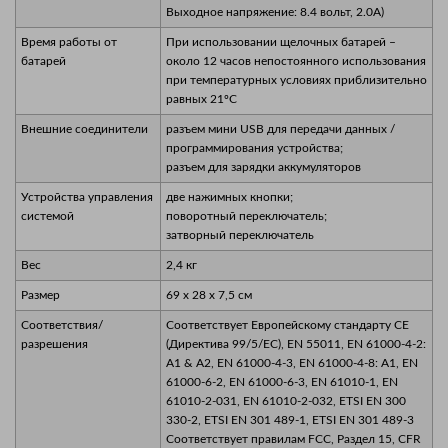
Выходное напряжение: 8.4 вольт, 2.0A)
Время работы от
При использовании щелочных батарей –
батарей
около 12 часов непостоянного использования
при температурных условиях приблизительно
равных 21ºC
Внешние соединители
разъем мини USB для передачи данных /
программирования устройства;
разъем для зарядки аккумуляторов
Устройства управления
две нажимных кнопки;
системой
поворотный переключатель;
затворный переключатель
Вес
2,4 кг
Размер
69 x 28 x 7,5 см
Соответствия/
Соответствует Европейскому стандарту CE
разрешения
(Директива 99/5/EC), EN 55011, EN 61000-4-2:
A1 & A2, EN 61000-4-3, EN 61000-4-8: A1, EN
61000-6-2, EN 61000-6-3, EN 61010-1, EN
61010-2-031, EN 61010-2-032, ETSI EN 300
330-2, ETSI EN 301 489-1, ETSI EN 301 489-3
Соответствует правилам FCC, Раздел 15, CFR