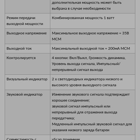
дополнительная мощность может быть
выбрана в случае необходимости
Режим передачи
Комбинированная мощность 1 ватт
выходной мощности
Выходное напряжение
Максимальное выходное напряжение = 35В
МСМ
Выходной ток
Максимальный выходной ток = 200мА МСМ
Контролируется
4 кнопки: Вкл/Выкл, Громкость динамика,
Уровень выхода сигнала, Импульсный/
непрерывный сигнал выхода
Визуальный индикатор
2 x светодиодных индикатора низкого и
высокого уровня выходного сигнала
Звуковой индикатор
Изменение звукового сигнала подтверждает
хорошее соединение;
звуковой сигнал импульсный или
непрерывный для отражения выхода
передатчика;
Медленный импульсный звуковой сигнал для
указания низкого заряда батареи
Совместимость с
vScan приемник