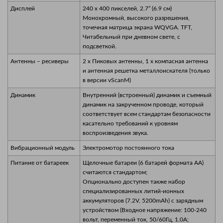
Дисплей
240 x 400 пикселей, 2.7” (6.9 см)
Монохромный, высокого разрешения,
точечная матрица экрана WQVGA. TFT,
Читабельный при дневном свете, с
подсветкой.
Антенны – ресиверы
2 x Пиковых антенны, 1 x компасная антенна
и антенная решетка металлоискателя (только
в версии vScanM)
Динамик
Внутренний (встроенный) динамик и съемный
динамик на закрученном проводе, который
соответствует всем стандартам безопасности
касательно требований к уровням
воспроизведения звука.
Вибрационный модуль
Электромотор постоянного тока
Питание от батареек
Щелочные батареи (6 батарей формата AA)
считаются стандартом;
Опционально доступен также набор
специализированных литий-ионных
аккумуляторов (7.2V, 5200mAh) с зарядным
устройством (Входное напряжение: 100-240
вольт, переменный ток, 50/60Гц, 1.0A;