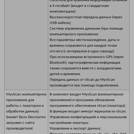
в 4 гигабайт (входит в стандартную
комплектацию);
Высокоскоростная передача данных (через
USB-кабель);
Система управления данными (при помощи
компьютерного приложения;
Все параметры местонахождения, даты и
времени сохраняются для каждой точки
отсчета (с интервалом в одну секунду);
При использовании встроенного GPS (через
Bluetooth), картографическая информация
также сохраняется вместе с координатами,
датой и временем;
Передача данных от vScan до MyvScan
производится при помощи подключения.
MyvScan компьютерное
В комплект входит MyvScan (компьютерное
приложение для
приложение) и программа обновления
работы с локатором и
программного обеспечения vScan (локатора);
обработки данных)
В функции входит импорт журналов из vScan;
(может быть бесплатно
Управление конфигурацией и персональными
загружен с сайта
настройками локатора;
производителя)
Управление и экспорт данных;
Форматы экспорта данных: .xls, .csv, .shp, .kml,