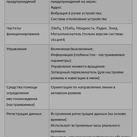
предупреждений
предупреждений на экран;
Аудио;
Вибрация в ручке устройства;
Система отключения устройства
Частоты
33кГц, 131кГц, Мощность, Радио, Зонд,
функционирования
Металлоискатель (только версия системы
vScanM)
Управление
Включение/выключение;
Информация (глубина/ток - настраиваемые
параметры);
Управление момента вращения;
Затворный переключатель (для настройки
режима и навигации в меню)
Средства помощи
Ориентация по направлению линии в
определения
активном режиме
местонахождения
(настраиваемые)
Регистрация данных
Встроенная регистрация данных (на основе
времени);
Использует встроенные часы реального
времени;
Носитель для хранения информации объемом