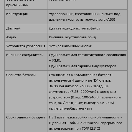
приемниками
Конструкция
Ударопрочный, изготовленный литьём под
давлением корпус из термопласта (ABS)
Дисплей
Два светодиодных интерфейса
Аудио
Внешний акустический зонд
Устройства управления
Четыре нажимных кнопки
Внешние соединители
Один разъем для трехштифтового соединения
– (XLR);
Один разъем для зарядки аккумуляторов
Свойства батарей
Стандартная аккумуляторная батарея -
используется 4 щелочные "D" клетки;
Заказной литиево-ионный зарядный
аккумулятор (7.2В, 5200ма.ч) с зарядным
устройством (Вход: 100-240 В переменного
тока, 50 / 60Гц, 1.0А; Выход: 8.4V, 2.0A)
является необязательным
Срок годности батареи
На 1 ватт т.е.настройки полной мощности. -
Щелочная – обычно 30 часов непрерывного
использования при 70ºF (21ºC)