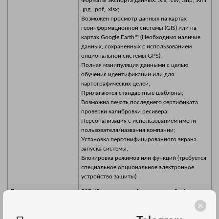
.jpg, .pdf, .xlsx;
Возможен просмотр данных на картах
геоинформационной системы (GIS) или на
картах Google Earth™ (Необходимо наличие
данных, сохраненных с использованием
опциональной системы GPS);
Полная манипуляция данными с целью
обучения идентификации или для
картографических целей;
Прилагаются стандартные шаблоны;
Возможна печать последнего сертификата
проверки калибровки ресивера;
Персонализация с использованием имени
пользователя/названия компании;
Установка персонифицированного экрана
запуска системы;
Блокировка режимов или функций (требуется
специальное опциональное электронное
устройство защиты).
Производительность:
50Гц/Режим высокой мощности - 5mA
чувствительность
Радио режим - 20μA
(Режим -
Режим 33кГц - 15μA
Чувствительность на
Режим 131кГц - 10μA