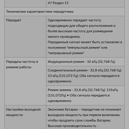
47 Раздел 15
Технические характеристики передатчика
Передает
Одновременно передает частоту,
подходящую для общего расположения и
более высокую частоту для размещения
малого проводника;
Переданный сигнал может быть установлен в
положение "импульсный режим" или
"непрерывный режим"
Передача частоты в
Индукционный режим - 32 кГц (32,768 Гц)
режиме работы
Соединительный режим - 32,8 кГц (32,768 Гц);
13 кГц (131,072 Гц); Оба сигнала передаются
одновременно
Режим зажима - 32,8 кГц (32,768 Гц); 131кГц
(131,072Гц) • Оба сигнала передаются
одновременно
Настройки выходной
Экономия батареи – передатчик не понижает
мощности
выходную мощность при первом включении,
чтобы продлить срок службы батареи;
Высокая производительность -