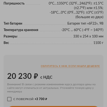
Погрешность
0°C…1350°C (32°F…2462°F): ±1.5°C
(±2.7°F) или ±1.5%;
-18°C…0°C (0°F…32°F): ±3°C (±5°F)
(большее из двух)
Тип батареи
Батарея тип «6F22», 9В
Температура хранения
-20°С ... 60°С (-4°F ~ 140°F)
Размеры
330 х 254 х 100 мм
Вес
1100 г
ОБРАТИТЕСЬ К НАМ, ЕСЛИ НАШЛИ ДЕШЕВЛЕ
₽
20 230
с НДС
Внимание! В связи с резкими изменениями курса доллара цены на
сайте могут отличаться от актуальных. Уточняйте точную цену у
менеджера
₽
С ПОВЕРКОЙ
+3 700