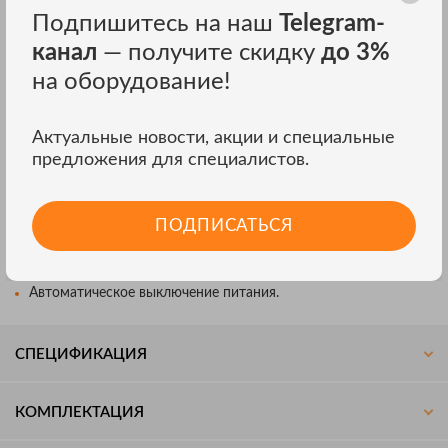
Подпишитесь на наш
Telegram-
ОСОБЕННОСТИ ИНФРАКРАСНОГО
канал
— получите скидку
до 3%
ИЗМЕРИТЕЛЯ ТЕМПЕРАТУРЫ МЕГЕОН
на оборудование!
161150
Автоматический выбор диапазона;
Актуальные новости, акции и специальные
Многоточечный лазерный целеуказатель;
предложения для специалистов.
Оптическое разрешение: 50:1;
Регулируемый коэффициент излучения;
Автоматическое удержание показаний;
ПОДПИСАТЬСЯ
Подсветка дисплея;
Индикатор разряда батареи;
Автоматическое выключение питания.
СПЕЦИФИКАЦИЯ
КОМПЛЕКТАЦИЯ