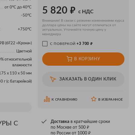
₽
от 0°С до 40°С
5 820
с НДС
х
-50°C
Внимание! В связи с резкими изменениями курса
доллара цены на сайте могут отличаться от
х
+750°C
актуальных. Уточняйте точную цену у
менеджера
9В (6F22 «Крона»)
₽
С ПОВЕРКОЙ
+3 700
Цветной
В КОРЗИНУ
% относительной
влажности
175 х 110 х 50 мм
ЗАКАЗАТЬ В ОДИН КЛИК
0 г (с батарейкой)
К СРАВНЕНИЮ
В ИЗБРАННОЕ
Доставка
в кратчайшие сроки
УРЫ С
₽
по Москве от 500
₽
по России от 1000