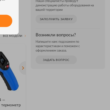
Наши специалисты проведут
демонстрацию работы оборудования на
вашей территории
ЗАПОЛНИТЬ ЗАЯВКУ
Возникли вопросы?
ВСЕ МОДЕЛИ
Напишите нам: подскажем по
характеристикам и поможем с
оформлением заказа.
ЗАДАТЬ ВОПРОС
4 —
МЕГЕОН 162100 —
МЕГЕОН
й термометр
автоматический
инфракр