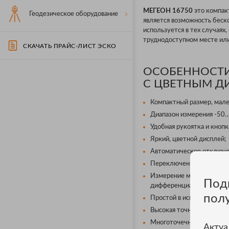
МЕГЕОН 16750
это компак
Геодезическое оборудование
является возможность беск
используется в тех случаях
труднодоступном месте или
СКАЧАТЬ ПРАЙС-ЛИСТ ЭСКО
ОСОБЕННОСТИ
С ЦВЕТНЫМ Д
Компактный размер, мале
Диапазон измерения -50
Удобная рукоятка и кнопк
Яркий, цветной дисплей;
Автоматическое отключен
Переключение единиц из
Измерение максимального
Под
дифференциального, боль
пол
Простой в использовании;
Высокая точность;
Многоточечный лазерный
Актуа