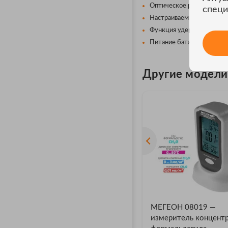
Оптическое разрешение 1
специ
Настраиваемый коэффицие
Функция удержания показ
Питание батарея 6F22 (Кр
Другие модел
МЕГЕОН 08019 —
измеритель концент