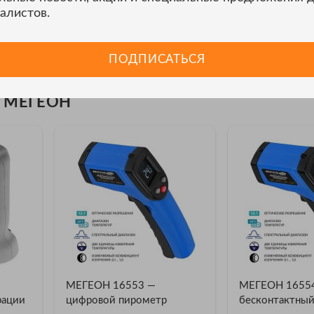
2:1;
алистов.
нта излучения в диапазоне 0,1…1,0;
аний (HOLD);
ПОДПИСАТЬСЯ
она).
и МЕГЕОН
МЕГЕОН 16553 —
МЕГЕОН 1655
рации
цифровой пирометр
бесконтактны