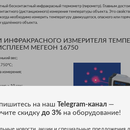
тный бесконтактный инфракрасный термометр (пирометр). Главным досто
онтактного (дистанционного) измерения температуры объекта. Это свойст
, когда необходимо измерить температуру движущегося, опасного или горяч
 удалённого объекта.
 ИНФРАКРАСНОГО ИЗМЕРИТЕЛЯ ТЕМПЕ
ИСПЛЕЕМ МЕГЕОН 16750
нький вес;
…750°С;
а измерения;
ие ≈ 10 сек;
мерения;
, минимального, среднего,
пишитесь на наш
Telegram-канал
—
ше чем и меньше чем значения;
учите скидку
до 3%
на оборудование!
 целеуказатель;
льные новости, акции и специальные предложения 