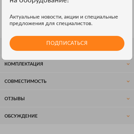
на оборудование!
Удобный: зонд-наконечник легко прикрепляется к
универсальной Bluetooth-рукоятке или рукоятке с кабелем
(заказываются отдельно);
Актуальные новости, акции и специальные
Концепция интеллектуальной калибровки: калибруется
предложения для специалистов.
только сменный зонд-наконечник.
ПОДПИСАТЬСЯ
СПЕЦИФИКАЦИЯ
КОМПЛЕКТАЦИЯ
СОВМЕСТИМОСТЬ
ОТЗЫВЫ
ОБСУЖДЕНИЕ