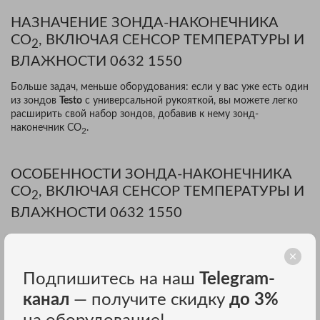
НАЗНАЧЕНИЕ ЗОНДА-НАКОНЕЧНИКА
СО
, ВКЛЮЧАЯ СЕНСОР ТЕМПЕРАТУРЫ И
2
ВЛАЖНОСТИ 0632 1550
Больше задач, меньше оборудования: если у вас уже есть один
из зондов
Testo
с универсальной рукояткой, вы можете легко
расширить свой набор зондов, добавив к нему зонд-
наконечник CO
.
2
ОСОБЕННОСТИ ЗОНДА-НАКОНЕЧНИКА
СО
, ВКЛЮЧАЯ СЕНСОР ТЕМПЕРАТУРЫ И
2
ВЛАЖНОСТИ 0632 1550
С интуитивным управлением: параллельное определение
концентрации CO
, влажности и температуры воздуха в
2
помещениях, включая долгосрочные измерения;
Подпишитесь на наш
Telegram-
Высокоточный: компенсация абсолютного давления, расчет
канал
— получите скидку
до 3%
температуры шарика смоченного термометра, точки росы и
абсолютной влажности;