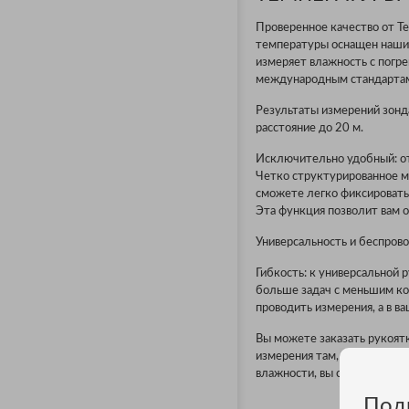
Проверенное качество от Te
температуры оснащен нашим
измеряет влажность с погре
международным стандартам,
Результаты измерений зонд
расстояние до 20 м.
Исключительно удобный: от
Четко структурированное м
сможете легко фиксировать
Эта функция позволит вам 
Универсальность и беспров
Гибкость: к универсальной
больше задач с меньшим кол
проводить измерения, а в 
Вы можете заказать рукоятк
измерения там, где запреще
влажности, вы сможете про
Под