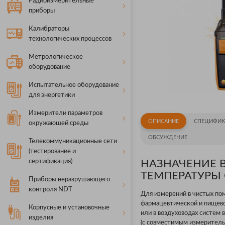
Радиоизмерительные
приборы
Калибраторы
технологических процессов
Метрологическое
оборудование
Испытательное оборудование
для энергетики
Измерители параметров
ОПИСАНИЕ
СПЕЦИФИК
окружающей среды
ОБСУЖДЕНИЕ
Телекоммуникационные сети
(тестирование и
сертификация)
НАЗНАЧЕНИЕ 
ТЕМПЕРАТУРЫ 
Приборы неразрушающего
контроля NDT
Для измерений в чистых по
фармацевтической и пищево
Корпусные и установочные
или в воздуховодах систем
изделия
(с совместимым измеритель