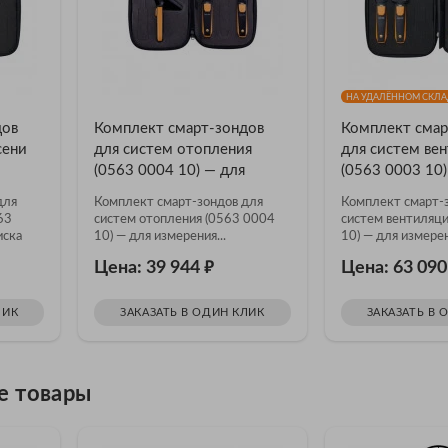
НА УДАЛЁННОМ СКЛАД
дов
Комплект смарт-зондов
Комплект смар
сени
для систем отопления
для систем ве
(0563 0004 10) — для
(0563 0003 10)
измерения температуры и
измерения тем
для
Комплект смарт-зондов для
Комплект смарт-
ни
давления
воздуха и пове
63
систем отопления (0563 0004
систем вентиляци
влажности, ск
иска
10) — для измерения...
10) — для измерен
потока и объе
₽
Цена: 39 944
Цена: 63 09
расхода воздух
ЛИК
ЗАКАЗАТЬ В ОДИН КЛИК
ЗАКАЗАТЬ В 
е товары