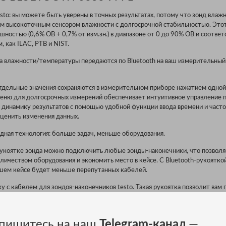
sto: вы можете быть уверены в точных результатах, потому что зонд влаж
 высокоточным сенсором влажности с долгосрочной стабильностью. Этот
шностью (0,6% ОВ + 0,7% от изм.зн.) в диапазоне от 0 до 90% ОВ и соотве
 как ILAC, PTB и NIST.
а влажности/температуры передаются по Bluetooth на ваш измерительный
дельные значения сохраняются в измерительном приборе нажатием одной 
еню для долгосрочных измерений обеспечивает интуитивное управление 
 динамику результатов с помощью удобной функции ввода времени и част
оценить изменения данных.
одная технология: больше задач, меньше оборудования.
 рукоятке зонда можно подключить любые зонды-наконечники, что позволя
ичеством оборудования и экономить место в кейсе. С Bluetooth-рукоятко
вашем кейсе будет меньше перепутанных кабелей.
у с кабелем для зондов-наконечников testo. Такая рукоятка позволит вам 
на передача сигналов Bluetooth. Если в будущем вам нужно будет заменить
сто заменить зонд-наконечник.
пишитесь на наш
Telegram-канал
—