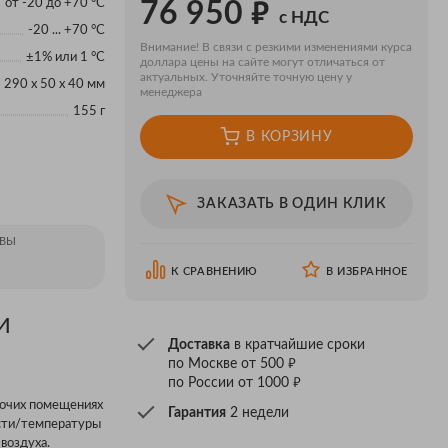
₽
от -20 до +70 °C
76 950
с НДС
-20 ... +70 °C
Внимание! В связи с резкими изменениями курса
±1% или 1 °C
доллара цены на сайте могут отличаться от
актуальных. Уточняйте точную цену у
290 x 50 x 40 мм
менеджера
155 г
В КОРЗИНУ
ЗАКАЗАТЬ В ОДИН КЛИК
ВЫ
К СРАВНЕНИЮ
В ИЗБРАННОЕ
И
Доставка
в кратчайшие сроки
₽
по Москве от 500
₽
по России от 1000
бочих помещениях
Гарантия
2 недели
ости/температуры
воздуха.