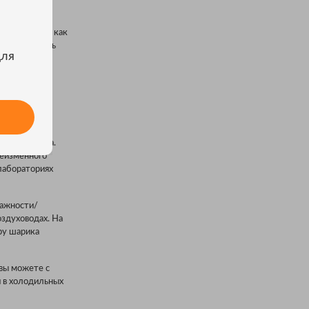
ое понятие, как
те продолжать
для
ически важна.
неизменного
лабораториях
лажности/
здуховодах. На
ру шарика
 вы можете с
и в холодильных