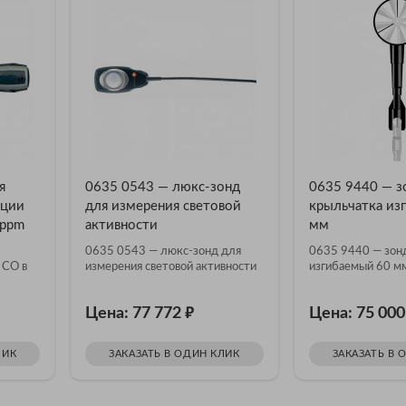
я
0635 0543 — люкс-зонд
0635 9440 — з
ации
для измерения световой
крыльчатка из
 ppm
активности
мм
0635 0543 — люкс-зонд для
0635 9440 — зон
 СО в
измерения световой активности
изгибаемый 60 м
₽
Цена: 77 772
Цена: 75 00
ЛИК
ЗАКАЗАТЬ В ОДИН КЛИК
ЗАКАЗАТЬ В 