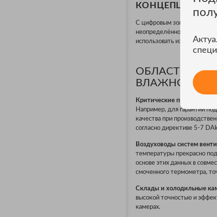
КОНЦЕПЦИЯ ИН
пол
С цифровым зондом вы полу
неопределённость измерени
Актуа
использовать измерительны
специ
ОБЛАСТИ ПРИ
ВЛАЖНОСТИ И 
Критические процессы:
Исп
Например, для гарантии по
качества при производстве
согласно директиве 5-7 DAk
Воздуховоды систем вент
температуры прекрасно под
основе этих данных в совм
смоченного термометра, то
Склады и холодильные ка
высокой точностью и эффек
камерах.