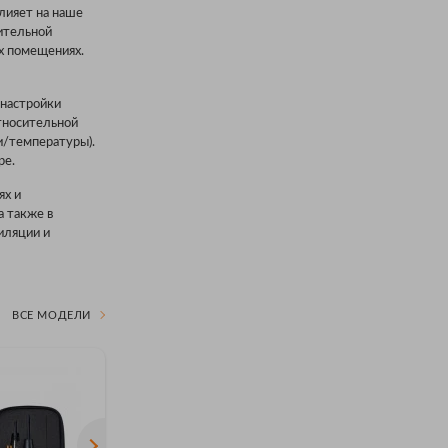
лияет на наше
ительной
х помещениях.
 настройки
тносительной
и/температуры).
ре.
ях и
а также в
иляции и
ВСЕ МОДЕЛИ