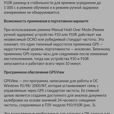
910R разница в стабильности для времени усреднения до
1 000 с в режиме обучения и в режиме ручной задержки
измерениями не обнаруживается.
Возможность применения в портативном варианте
При использовании режима Manual Hold-Over Mode (Режим
ручной задержки) устройство 910 или 910R действует как
независимый OCXO или рубидиевый стандарт частоты. Это
означает, что один типичный недостаток приемника GPS —
недостаточный уровень портативности — исключен. Типичному
приемнику GPS нужны часы для соединения после изменения
местоположения, тогда как устройства 910 и 910R
запускаются и работают всего через 10 минут.
Программное обеспечение GPSView
GPSView — это программа, написанная для работы в ОС
Windows 95/98/ 2000/NT, которая устанавливает связь с
управляемым через GPS стандартом частоты. Ее главной
целью является создание доступного для анализа документа
калибровки на основе значений 24-часового смещения
частоты, сохраняемых в ПЗУ модели 910/910R (рис. 3).
Это единственные необходимые для загрузки в ПК данные для