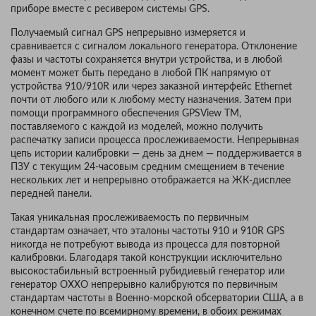
приборе вместе с ресивером системы GPS.
Получаемый сигнал GPS непрерывно измеряется и
сравнивается с сигналом локального генератора. Отклонение
фазы и частоты сохраняется внутри устройства, и в любой
момент может быть передано в любой ПК напрямую от
устройства 910/910R или через заказной интерфейс Ethernet
почти от любого или к любому месту назначения. Затем при
помощи программного обеспечения GPSView TM,
поставляемого с каждой из моделей, можно получить
распечатку записи процесса прослеживаемости. Непрерывная
цепь истории калибровки — день за днем — поддерживается в
ПЗУ с текущим 24-часовым средним смещением в течение
нескольких лет и непрерывно отображается на ЖК-дисплее
передней панели.
Такая уникальная прослеживаемость по первичным
стандартам означает, что эталоны частоты 910 и 910R GPS
никогда не потребуют вывода из процесса для повторной
калибровки. Благодаря такой конструкции исключительно
высокостабильный встроенный рубидиевый генератор или
генератор OXXO непрерывно калибруются по первичным
стандартам частоты в Военно-морской обсерватории США, а в
конечном счете по всемирному времени, в обоих режимах