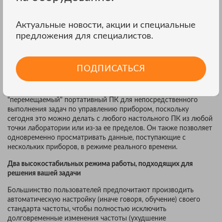
мониторинг состояния как прибора, так и системы GPS, или
даже собирать данные калибровки через Интернет или любую
локальную вычислительную сеть.
Актуальные новости, акции и специальные
предложения для специалистов.
Благодаря возможности соединения через интерфейс Ethetnet
расстояния, на которые могут передаваться данные,
становятся неограниченными в отличие от любого эталонного
интерфейса GPIB или RS-232, что позволяет контролировать
ПОДПИСАТЬСЯ
устройства 910/910R практически отовсюду.
Это означает, что метрологу или лаборанту больше не нужен
"перемещаемый" портативный ПК для непосредственного
выполнения задач по управлению прибором, поскольку
сегодня это можно делать с любого настольного ПК из любой
точки лаборатории или из-за ее пределов. Он также позволяет
одновременно просматривать данные, поступающие с
нескольких приборов, в режиме реального времени.
Два высокостабильных режима работы, подходящих для
решения вашей задачи
Большинство пользователей предпочитают производить
автоматическую настройку (иначе говоря, обучение) своего
стандарта частоты, чтобы полностью исключить
долговременные изменения частоты (ухудшение