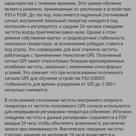
характеристик с течением времени). Этот режим обучения
является режимом, принимаемым по умолчанию в устройствах
910 и 910R. До тех пор, пока имеется надежный спутниковый
сигнал, внутренний локальный генератор находится под
контролем и регулируется, а среднее 24-часовое смещение
частоты всегда практически равно нулю. Однако в этом
режиме собственная кратко- и среднесрочная стабильность
локальных генераторов, за исключением рубидия, ставится
под угрозу. Это справедливо для всех эталонов частоты,
работающих с применением технологии GPS. Полученный
сигнал GPS имеет относительно большие кратковременные
колебания частоты, связанные с изменением атмосферных
условий. Это означает, что при использовании полученного
сигнала GPS для обучения устройства 910 (OXXO)
стабильность для времен усреднения от 100 до 1 000 с
несколько снижается.
В этом режиме отклонение частоты внутреннего опорного
генератора от частоты получаемого GPS-сигнала используется
для непрерывной регулировки генератора (обучение). Итоговое
смещение частоты и данные регулировки сохраняются в ПЗУ
каждые 24 часа, чтобы обеспечить возможность распечатки
записи прослеживаемости. Фактическое смещение частоты
(среднее значение на интервале 24 часа) вычисляется и