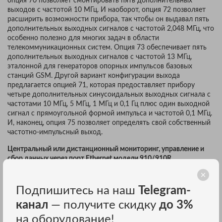
опция 70 позволяет смонтировать пять дополнительных
выходов с частотой 10 МГц. И наоборот, опция 72 позволяет
расширить возможности прибора, так чтобы он выдавал пять
дополнительных выходных сигналов с частотой 2,048 МГц, что
особенно полезно для многих задач в области
телекоммуникационных систем. Опция 73 обеспечивает пять
дополнительных выходных сигналов с частотой 13 МГц,
эталонной для генераторов опорных импульсов базовых
станций GSM. Другой вариант конфигурации выхода
предлагается опцией 71, которая предоставляет прибору
четыре дополнительных синусоидальных выходных сигнала с
частотами 10 МГц, 5 МГц, 1 МГц и 0,1 Гц плюс один выходной
сигнал с прямоугольной формой импульса и частотой 0,1 МГц.
И, наконец, опция 75 позволяет определять свой собственный
частотно-импульсный выход.
Центральный или дистанционный мониторинг, управление и
сбор данных через порт Ethernet модели 910/910R.
Оба устройства, как 910, так и 910R, по специальному заказу
могут быть оборудованы интерфейсом связи Ethernet (опция
Подпишитесь на наш
Telegram-
76), который позволяет осуществлять доступ в режиме
канал
— получите скидку
до 3%
реального времени. При помощи поставляемого программного
обеспечения GPSView TM имеется возможность осуществлять
на оборудование!