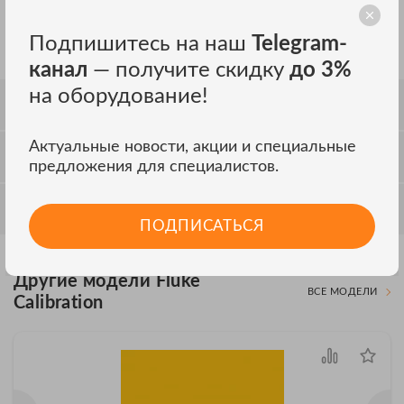
типа LC (шунты 50 A и 100 A). Это также можно использовать с
A40B ADAPT / LCN, если требуется гнездовой соединительный
Подпишитесь на наш
Telegram-
разъем.
канал
— получите скидку
до 3%
на оборудование!
СОВМЕСТИМОСТЬ
Актуальные новости, акции и специальные
ОТЗЫВЫ
предложения для специалистов.
ОБСУЖДЕНИЕ
ПОДПИСАТЬСЯ
Другие модели Fluke
ВСЕ МОДЕЛИ
Calibration