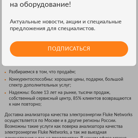
на оборудование!
В нашем интернет магазине вы можете купить анализатор
качества электроэнергии Fluke Networks по цене от 17242 до
Актуальные новости, акции и специальные
17242 рублей.
предложения для специалистов.
С НАМИ ЛЕГКО ПОДОБРАТЬ
ПОДПИСАТЬСЯ
АНАЛИЗАТОР КАЧЕСТВА
ЭЛЕКТРОЭНЕРГИИ FLUKE NETWORKS:
Разбираемся в том, что продаём;
Конкурентоспособны: хорошие цены, подарки, большой
спектр дополнительных услуг;
Надежны: более 13 лет на рынке, тысячи продаж,
собственный сервисный центр, 85% клиентов возвращаются
к нам повторно;
Доставка анализатора качества электроэнергии Fluke Networks
осуществляется по Москве и в другие регионы России.
Возможны такие услуги как поверка анализатора качества
электроэнергии Fluke Networks, а так же выездная