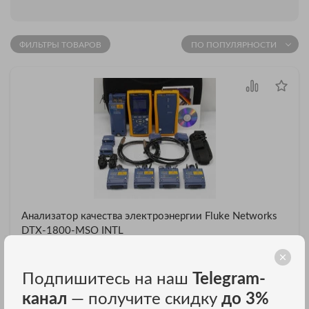
ФИЛЬТРЫ ТОВАРОВ
ПО ПОПУЛЯРНОСТИ
Анализатор качества электроэнергии Fluke Networks
DTX-1800-MSO INTL
Fluke Networks DTX-1800-MSO INTL
ЦЕНА ПО ЗАПРОСУ
Подпишитесь на наш
Telegram-
канал
— получите скидку
до 3%
ЗАКАЗАТЬ В ОДИН КЛИК