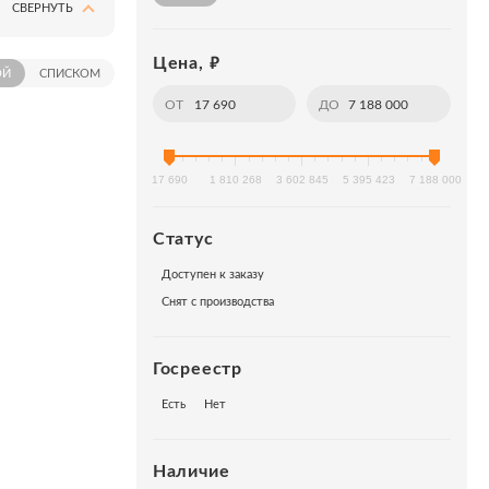
СВЕРНУТЬ
₽
Цена,
ОЙ
СПИСКОМ
ОТ
ДО
17 690
1 810 268
3 602 845
5 395 423
7 188 000
Статус
Доступен к заказу
Снят с производства
для
Госреестр
Есть
Нет
Наличие