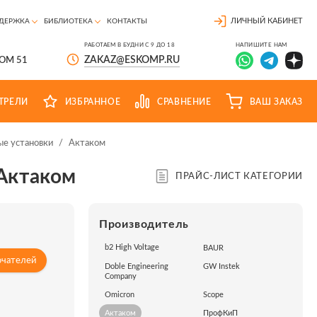
ЛИЧНЫЙ КАБИНЕТ
ДЕРЖКА
БИБЛИОТЕКА
КОНТАКТЫ
РАБОТАЕМ В БУДНИ С 9 ДО 18
НАПИШИТЕ НАМ
ZAKAZ@ESKOMP.RU
ДОМ 51
ТРЕЛИ
ИЗБРАННОЕ
СРАВНЕНИЕ
ВАШ ЗАКАЗ
ые установки
/
Актаком
Актаком
ПРАЙС-ЛИСТ КАТЕГОРИИ
Производитель
b2 High Voltage
BAUR
ючателей
Doble Engineering
GW Instek
Company
Omicron
Scope
Актаком
ПрофКиП