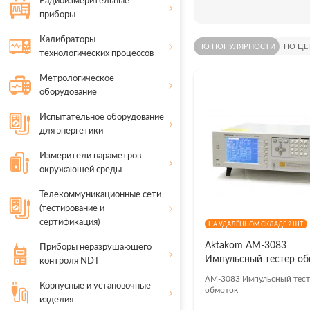
Радиоизмерительные
приборы
Калибраторы
ПО ПОПУЛЯРНОСТИ
ПО ЦЕ
технологических процессов
Метрологическое
оборудование
Испытательное оборудование
для энергетики
Измерители параметров
Под
окружающей среды
пол
Телекоммуникационные сети
(тестирование и
сертификация)
НА УДАЛЁННОМ СКЛАДЕ 2 ШТ.
Актуа
Aktakom АМ-3083
специ
Приборы неразрушающего
Импульсный тестер об
контроля NDT
АМ-3083 Импульсный тест
Корпусные и установочные
обмоток
изделия