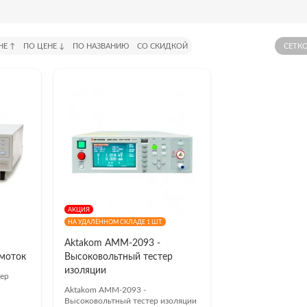
НЕ ↑
ПО ЦЕНЕ ↓
ПО НАЗВАНИЮ
СО СКИДКОЙ
СЕТК
пишитесь на наш
Telegram-канал
—
учите скидку
до 3%
на оборудование!
АКЦИЯ
НА УДАЛЁННОМ СКЛАДЕ 1 ШТ.
льные новости, акции и специальные предложения 
Aktakom АММ-2093 -
алистов.
моток
Высоковольтный тестер
изоляции
ер
ПОДПИСАТЬСЯ
Aktakom АММ-2093 -
Высоковольтный тестер изоляции