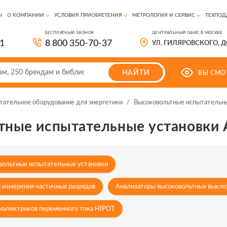
Ы
О КОМПАНИИ
УСЛОВИЯ ПРИОБРЕТЕНИЯ
МЕТРОЛОГИЯ И СЕРВИС
ТЕХПОД
БЕСПЛАТНЫЙ ЗВОНОК
ЦЕНТРАЛЬНЫЙ ОФИС В МОСКВЕ
81
8 800 350-70-37
УЛ. ГИЛЯРОВСКОГО, 
НАЙТИ
ВЫ СМО
тательное оборудование для энергетики
/
Высоковольтные испытательн
тные испытательные установки 
ольтные испытательные установки
 измерения частичных разрядов
Анализаторы высоковольтных выкл
иэлектриков переменного тока HIPOT