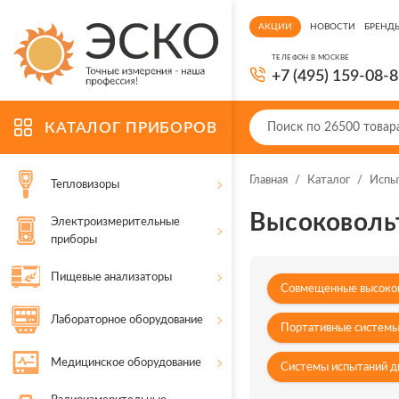
АКЦИИ
НОВОСТИ
БРЕНД
ТЕЛЕФОН В МОСКВЕ
+7 (495) 159-08-
КАТАЛОГ ПРИБОРОВ
Главная
/
Каталог
/
Испы
Тепловизоры
Высоковоль
Электроизмерительные
приборы
Пищевые анализаторы
Совмещенные высоков
Лабораторное оборудование
Портативные системы
Медицинское оборудование
Системы испытаний д