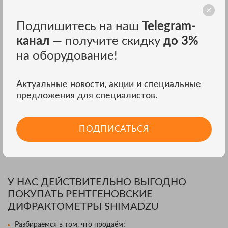
Подпишитесь на наш
Telegram-
канал
— получите скидку
до 3%
Рентгеновский дифрактометр Shimadzu XRD - 6100
на оборудование!
Рентгеновский дифрактометр
ЦЕНА ПО ЗАПРОСУ
Актуальные новости, акции и специальные
предложения для специалистов.
ЗАКАЗАТЬ В ОДИН КЛИК
ПОДПИСАТЬСЯ
В нашем интернет магазине вы можете купить рентгеновские
дифрактометры shimadzu недорого. Сайт ТД ЭСКО предлагает
демократичные цены и отличный сервис.
У НАС ДЕЙСТВИТЕЛЬНО ВЫГОДНО
ПОКУПАТЬ РЕНТГЕНОВСКИЕ
ДИФРАКТОМЕТРЫ SHIMADZU
Разбираемся в том, что продаём;