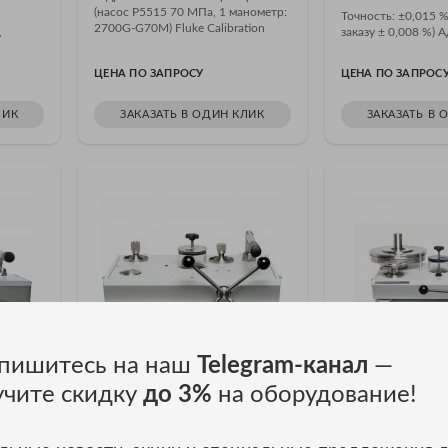
(насос P5515 70 МПа, 1 манометр:
Точность: ±0,015 %
2700G-G70M) Fluke Calibration
,
заказу ± 0,008 %) А
P5515-2700G-1
ЦЕНА ПО ЗАПРОСУ
ЦЕНА ПО ЗАПРОС
ЛИК
ЗАКАЗАТЬ В ОДИН КЛИК
ЗАКАЗАТЬ В 
пишитесь на наш
Telegram-канал
—
учите скидку
до 3%
на оборудование!
ратор
Гидравлические насосы для
Гидравлический
-
сравнительных испытаний
грузопоршнево