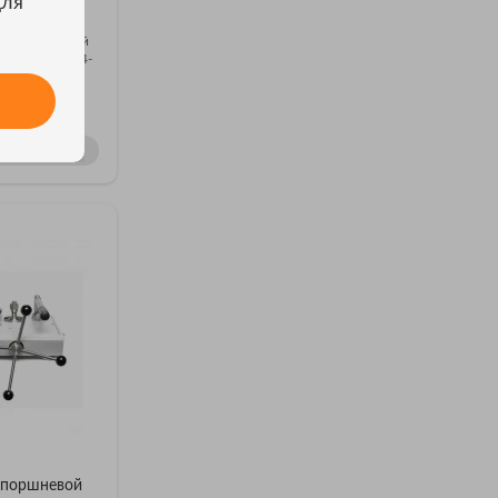
для
on P3124-MPA
рузопоршневой
ibration P3124-
У
ОДИН КЛИК
опоршневой