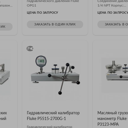
,
гидравлического давления Fluke
Соединение давле
пазон...
OPG1
1/4 NPT Корпус:...
ЦЕНА ПО ЗАПРОСУ
ЦЕНА ПО ЗАПРОС
ЗАКАЗАТЬ В ОДИН КЛИК
ЗАКАЗАТЬ В 
ЛИК
ских
Гидравлический калибратор
Масляный груз
ний
Fluke P5515-2700G-1
манометр Fluke C
P3123-MPA
Гидравлический калибратор