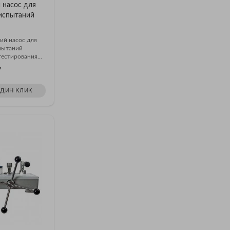
 насос для
испытаний
ий насос для
пытаний
естирования...
У
ОДИН КЛИК