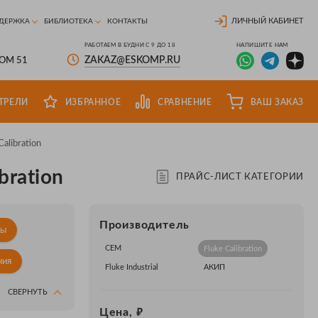
ЛИЧНЫЙ КАБИНЕТ
ДЕРЖКА
БИБЛИОТЕКА
КОНТАКТЫ
РАБОТАЕМ В БУДНИ С 9 ДО 18
НАПИШИТЕ НАМ
ZAKAZ@ESKOMP.RU
ДОМ 51
ТРЕЛИ
ИЗБРАННОЕ
СРАВНЕНИЕ
ВАШ ЗАКАЗ
Calibration
bration
ПРАЙС-ЛИСТ КАТЕГОРИИ
Производитель
ры
CEM
Fluke Calibration
ния
Fluke Industrial
АКИП
СВЕРНУТЬ
₽
Цена,