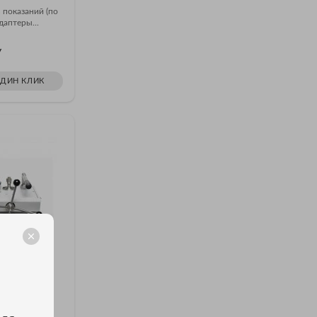
 показаний (по
даптеры...
У
ОДИН КЛИК
й манометр