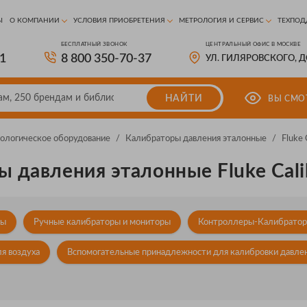
Ы
О КОМПАНИИ
УСЛОВИЯ ПРИОБРЕТЕНИЯ
МЕТРОЛОГИЯ И СЕРВИС
ТЕХПОД
БЕСПЛАТНЫЙ ЗВОНОК
ЦЕНТРАЛЬНЫЙ ОФИС В МОСКВЕ
81
8 800 350-70-37
УЛ. ГИЛЯРОВСКОГО, 
НАЙТИ
ВЫ СМО
ологическое оборудование
/
Калибраторы давления эталонные
/
Fluke 
 давления эталонные Fluke Cali
ры
Ручные калибраторы и мониторы
Контроллеры-Калибрато
я воздуха
Вспомогательные принадлежности для калибровки давле