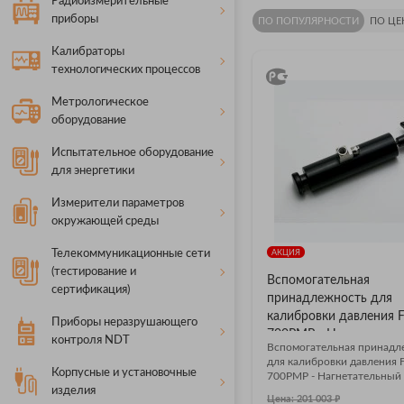
Радиоизмерительные
приборы
ПО ПОПУЛЯРНОСТИ
ПО ЦЕ
Калибраторы
технологических процессов
Метрологическое
оборудование
Испытательное оборудование
для энергетики
Измерители параметров
окружающей среды
Телекоммуникационные сети
АКЦИЯ
(тестирование и
Вспомогательная
сертификация)
принадлежность для
калибровки давления F
Приборы неразрушающего
700PMP - Нагнетатель
контроля NDT
Вспомогательная принадл
насос
для калибровки давления F
Корпусные и установочные
700PMP - Нагнетательный 
МПа (150 фунтов/кв. дюйм,
изделия
₽
Цена: 201 003