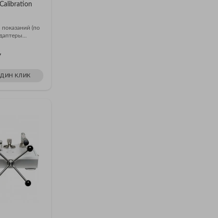
alibration
 показаний (по
даптеры...
У
ОДИН КЛИК