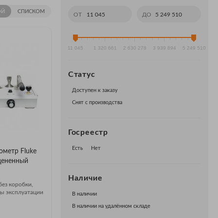
ОЙ
СПИСКОМ
ОТ
ДО
11 045
1 320 661
2 630 278
3 939 894
5 249 510
Статус
Доступен к заказу
Снят с производства
Госреестр
Есть
Нет
метр Fluke
цененный
Наличие
без коробки,
ы эксплуатации
В наличии
В наличии на удалённом складе