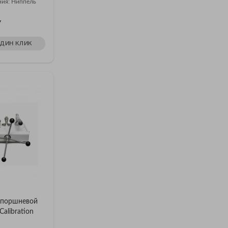
ния: Ниппель
У
ОДИН КЛИК
опоршневой
alibration