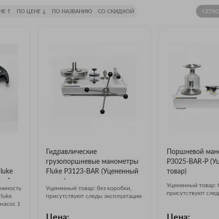
НЕ ↑
ПО ЦЕНЕ ↓
ПО НАЗВАНИЮ
СО СКИДКОЙ
СЕТК
Гидравлические
Поршневой мано
грузопоршневые манометры
P3025-BAR-P (У
luke
Fluke P3123-BAR (Уцененный
товар)
ный
товар)
Уцененный товар: 
ежность
Уцененный товар: без коробки,
присутствуют след
luke
присутствуют следы эксплуатации
насос 1
 10 бар)
Цена:
Цена: