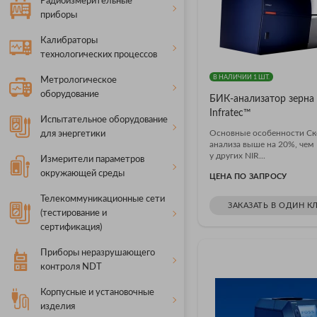
Радиоизмерительные
приборы
Калибраторы
технологических процессов
В НАЛИЧИИ 1 ШТ.
Метрологическое
оборудование
БИК-анализатор зерна
Infratec™
Испытательное оборудование
Основные особенности Ск
для энергетики
анализа выше на 20%, чем
у других NIR...
Измерители параметров
окружающей среды
ЦЕНА ПО ЗАПРОСУ
Телекоммуникационные сети
ЗАКАЗАТЬ В ОДИН К
(тестирование и
сертификация)
Приборы неразрушающего
контроля NDT
Корпусные и установочные
изделия