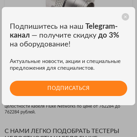
Подпишитесь на наш
Telegram-
канал
— получите скидку
до 3%
Универсальный адаптер Fluke Networks NF380 для LC
на оборудование!
и MU оптических коннекторов
Универсальный адаптер Fluke Networks NF380 для LC и MU
оптических коннекторов
Актуальные новости, акции и специальные
₽
Цена: 47 072
предложения для специалистов.
ЗАКАЗАТЬ В ОДИН КЛИК
ПОДПИСАТЬСЯ
В нашем интернет магазине вы можете купить тестеры
целостности кабеля Fluke Networks по цене от 762284 до
762284 рублей.
С НАМИ ЛЕГКО ПОДОБРАТЬ ТЕСТЕРЫ