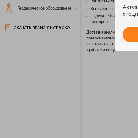
Разбираемся в том, что п
Актуа
Геодезическое оборудование
Конкурентоспособны: хор
специ
Надежны: более 13 лет н
повторно;
СКАЧАТЬ ПРАЙС-ЛИСТ ЭСКО
Доставка анализатора спект
поверка анализатора спектр
ознакомиться с каталогами
в работе и получить отзывы 