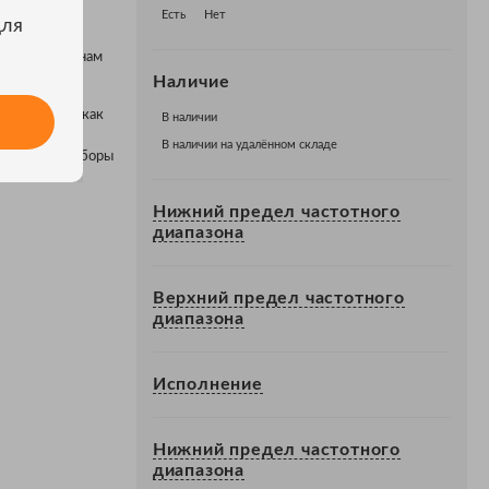
Есть
Нет
для
вращаются к нам
Наличие
акие услуги как
В наличии
фисе можно
В наличии на удалённом складе
осмотреть приборы
Нижний предел частотного
диапазона
Верхний предел частотного
диапазона
Исполнение
Нижний предел частотного
диапазона