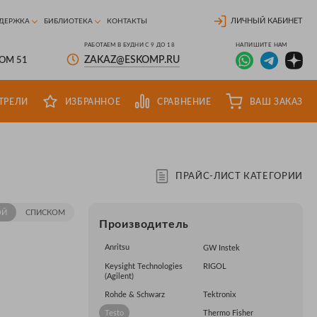
ЛИЧНЫЙ КАБИНЕТ
ДЕРЖКА
БИБЛИОТЕКА
КОНТАКТЫ
РАБОТАЕМ В БУДНИ С 9 ДО 18
НАПИШИТЕ НАМ
ZAKAZ@ESKOMP.RU
ДОМ 51
ТРЕЛИ
ИЗБРАННОЕ
СРАВНЕНИЕ
ВАШ ЗАКАЗ
ПРАЙС-ЛИСТ КАТЕГОРИИ
ОЙ
СПИСКОМ
Производитель
Anritsu
GW Instek
Keysight Technologies
RIGOL
(Agilent)
Rohde & Schwarz
Tektronix
Testo
Thermo Fisher