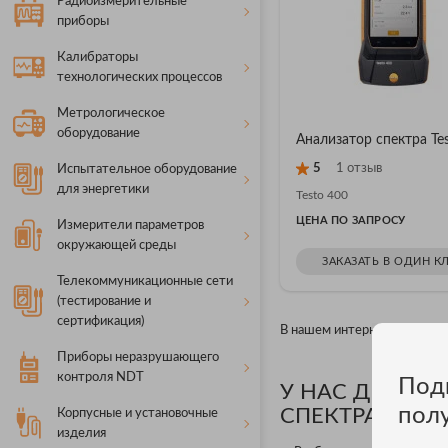
Радиоизмерительные
приборы
Калибраторы
технологических процессов
Метрологическое
оборудование
Анализатор спектра Te
5
1 отзыв
Испытательное оборудование
для энергетики
Testo 400
ЦЕНА ПО ЗАПРОСУ
Измерители параметров
окружающей среды
ЗАКАЗАТЬ В ОДИН К
Телекоммуникационные сети
(тестирование и
сертификация)
В нашем интернет магазине
Приборы неразрушающего
контроля NDT
Под
У НАС ДЕЙСТ
пол
СПЕКТРА TEST
Корпусные и установочные
изделия