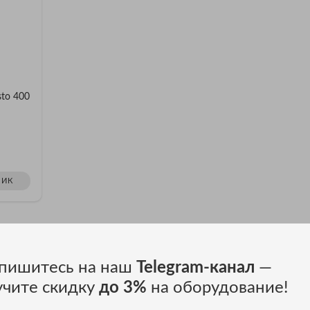
sto 400
ЛИК
 вы можете купить анализаторы спектра Testo по цене от 12490 до 22999
пишитесь на наш
Telegram-канал
—
ВИТЕЛЬНО ВЫГОДНО ПОКУПАТЬ АНАЛИ
учите скидку
до 3%
на оборудование!
O