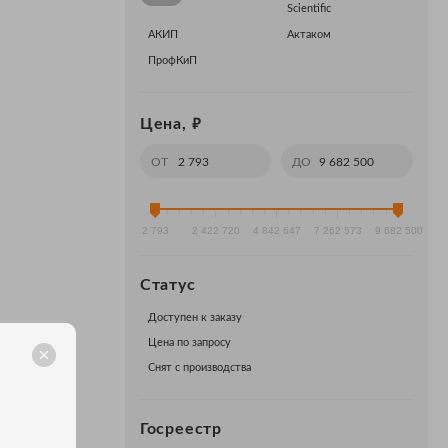
Scientific
АКИП
Актаком
ПрофКиП
₽
Цена,
ОТ
ДО
2 793
2 422 720
4 842 647
7 262 573
9 682 500
Статус
Доступен к заказу
0 рублей.
Цена по запросу
Снят с производства
ЗАТОРЫ
Госреестр