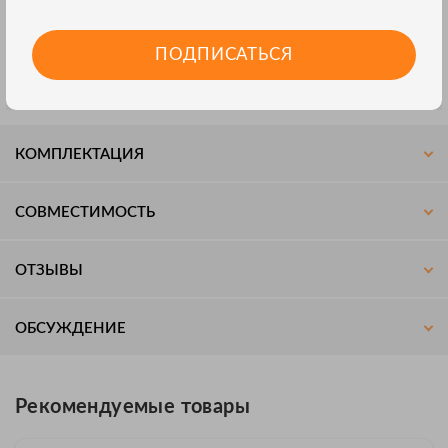
исп.2
ПОДПИСАТЬСЯ
Поставляется к мегаомметрам Е6-32, произведенным после 2
квартала 2018г., с номерами после 5427 и мегаомметрам Е6-
31 с номерами после 9535
КОМПЛЕКТАЦИЯ
СОВМЕСТИМОСТЬ
ОТЗЫВЫ
ОБСУЖДЕНИЕ
Рекомендуемые товары