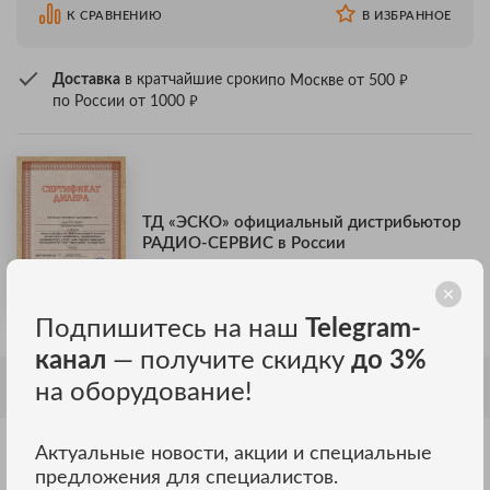
К СРАВНЕНИЮ
В ИЗБРАННОЕ
₽
Доставка
в кратчайшие сроки
по Москве от 500
₽
по России от 1000
ТД «ЭСКО» официальный дистрибьютор
РАДИО-СЕРВИС в России
Подпишитесь на наш
Telegram-
канал
— получите скидку
до 3%
на оборудование!
ОПИСАНИЕ
Описание Радио-Сервис Кабель
Актуальные новости, акции и специальные
измерительный экранированный 1,5м,
предложения для специалистов.