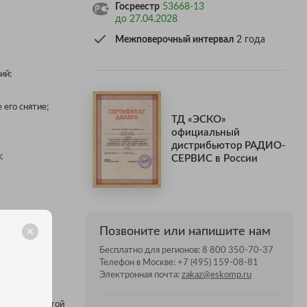
Госреестр
53668-13
до 27.04.2028
Межповерочный интервал
2 года
ий;
 его снятие;
ТД «ЭСКО»
официальный
дистрибьютор РАДИО-
;
СЕРВИС в России
Позвоните или напишите нам
Бесплатно для регионов:
8 800 350-70-37
Телефон в Москве:
+7 (495) 159-08-81
Электронная почта:
zakaz@eskomp.ru
хнологии.
, а для
орпус с защитой