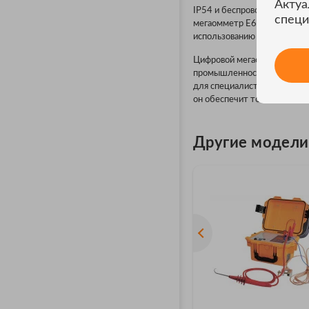
Актуа
IP54 и беспроводной интер
специ
мегаомметр Е6-32, измерите
использованию сразу после 
Цифровой мегаомметр Е6-32
промышленности для провер
для специалистов, которым
он обеспечит точность, удо
Другие модел