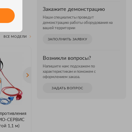
Закажите демонстрацию
Наши специалисты проведут
демонстрацию работы оборудования на
вашей территории
ВСЕ МОДЕЛИ
ЗАПОЛНИТЬ ЗАЯВКУ
Возникли вопросы?
Напишите нам: подскажем по
характеристикам и поможем с
оформлением заказа.
ЗАДАТЬ ВОПРОС
противления
РАДИО-СЕРВИС ПСИ-2510
РАДИО-С
ДИО-СЕРВИС
щупом (
Мегаомметр ПСИ-2510
ой 1,1 м)
аттестац