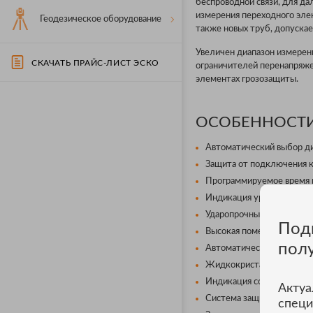
беспроводной связи, для да
измерения переходного эле
Геодезическое оборудование
также новых труб, допуска
Увеличен диапазон измерен
СКАЧАТЬ ПРАЙС-ЛИСТ ЭСКО
ограничителей перенапряже
элементах грозозащиты.
ОСОБЕННОСТИ
Автоматический выбор ди
Защита от подключения к
Программируемое время и
Индикация уровня остаточ
Ударопрочный, пыле- и в
Под
Высокая помехоустойчиво
пол
Автоматический переход 
Жидкокристаллический д
Индикация состояния вну
Актуа
Система защиты аккумуля
специ