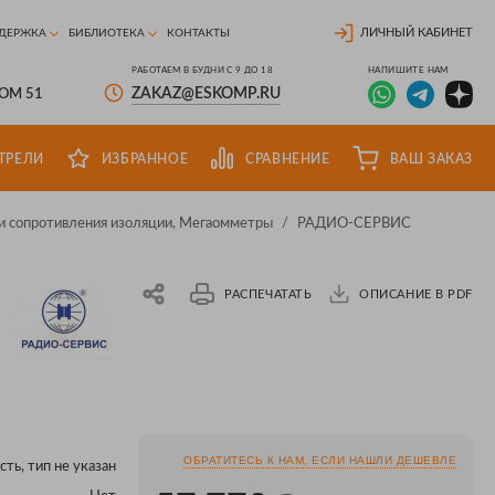
ЛИЧНЫЙ КАБИНЕТ
ДЕРЖКА
БИБЛИОТЕКА
КОНТАКТЫ
РАБОТАЕМ В БУДНИ С 9 ДО 18
НАПИШИТЕ НАМ
ZAKAZ@ESKOMP.RU
ДОМ 51
ТРЕЛИ
ИЗБРАННОЕ
СРАВНЕНИЕ
ВАШ ЗАКАЗ
 сопротивления изоляции, Мегаомметры
/
РАДИО-СЕРВИС
РАСПЕЧАТАТЬ
ОПИСАНИЕ В PDF
ОБРАТИТЕСЬ К НАМ, ЕСЛИ НАШЛИ ДЕШЕВЛЕ
сть, тип не указан