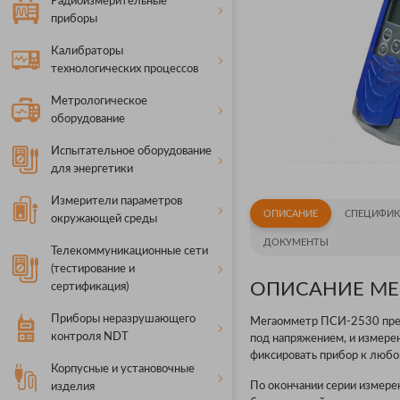
Радиоизмерительные
приборы
Калибраторы
технологических процессов
Метрологическое
оборудование
Испытательное оборудование
для энергетики
Измерители параметров
ОПИСАНИЕ
СПЕЦИФИК
окружающей среды
ДОКУМЕНТЫ
Телекоммуникационные сети
(тестирование и
ОПИСАНИЕ МЕ
сертификация)
Приборы неразрушающего
Мегаомметр ПСИ-2530 предн
контроля NDT
под напряжением, и измере
фиксировать прибор к любо
Корпусные и установочные
По окончании серии измере
изделия