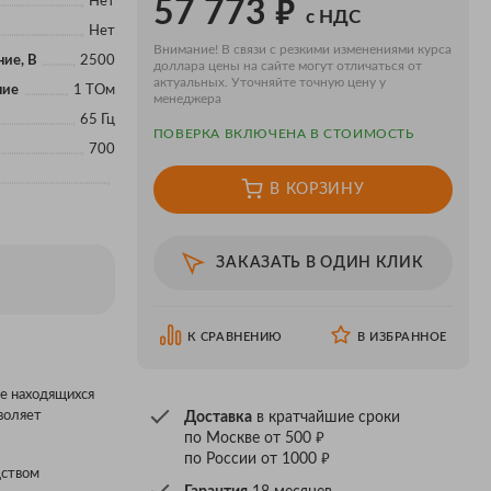
₽
Нет
57 773
с НДС
Нет
Внимание! В связи с резкими изменениями курса
ие, В
2500
доллара цены на сайте могут отличаться от
актуальных. Уточняйте точную цену у
ние
1 ТОм
менеджера
65 Гц
ПОВЕРКA ВКЛЮЧЕНА В СТОИМОСТЬ
700
В КОРЗИНУ
ЗАКАЗАТЬ В ОДИН КЛИК
К СРАВНЕНИЮ
В ИЗБРАННОЕ
е находящихся
воляет
Доставка
в кратчайшие сроки
₽
по Москве от 500
₽
по России от 1000
дством