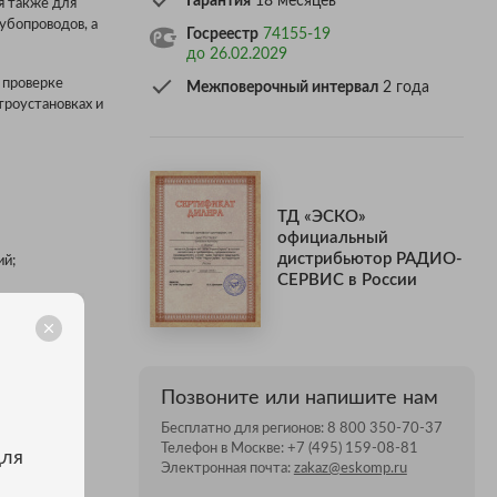
Гарантия
18 месяцев
я также для
убопроводов, а
Госреестр
74155-19
до 26.02.2029
 проверке
Межповерочный интервал
2 года
троустановках и
ТД «ЭСКО»
официальный
дистрибьютор РАДИО-
ий;
СЕРВИС в России
 его снятие;
;
Позвоните или напишите нам
Бесплатно для регионов:
8 800 350-70-37
Телефон в Москве:
+7 (495) 159-08-81
для
Электронная почта:
zakaz@eskomp.ru