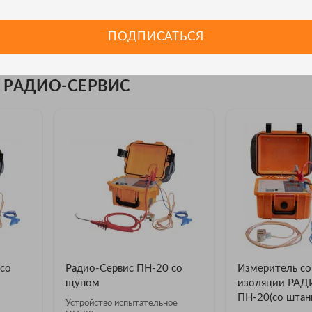
 включения;
ий, связь с компьютером.
ПОДПИСАТЬСЯ
и РАДИО-СЕРВИС
со
Радио-Сервис ПН-20 со
Измеритель со
щупом
изоляции РА
ПН-20(со штанг
Устройство испытательное