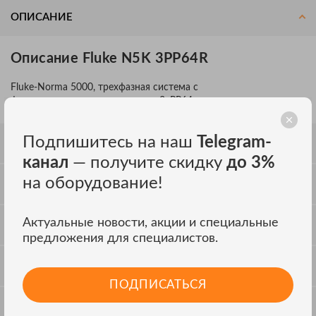
ОПИСАНИЕ
Описание Fluke N5K 3PP64R
Fluke-Norma 5000, трехфазная система с
фазовыми входными модулями 3xPP64 и принтером.
Подпишитесь на наш
Telegram-
СПЕЦИФИКАЦИЯ
канал
— получите скидку
до 3%
на оборудование!
КОМПЛЕКТАЦИЯ
Актуальные новости, акции и специальные
ДОП. КОМПЛЕКТАЦИЯ
предложения для специалистов.
ОТЗЫВЫ
ПОДПИСАТЬСЯ
ОБСУЖДЕНИЕ