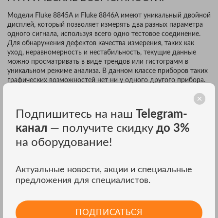
Модели Fluke 8845A и Fluke 8846A имеют уникальный двойной
дисплей, который позволяет измерять два разных параметра
одного сигнала, используя всего одно тестовое соединение.
Для обнаружения дефектов качества измерения, таких как
уход, неравномерность и нестабильность, текущие данные
можно просматривать в виде трендов или гистограмм в
уникальном режиме анализа. В данном классе приборов таких
графических возможностей нет ни у одного другого прибора.
ПРОВОДИТЕ 4-ПРОВОДНЫЕ ИЗМЕРЕНИЯ
Подпишитесь на наш
Telegram-
С ИСПОЛЬЗОВАНИЕМ ВСЕГО 2 КАБЕЛЕЙ:
канал
— получите скидку
до 3%
Запатентованные раздельные гнезда контактов для
на оборудование!
реализации функции 2 х 4 Ом позволяют вам выполнять 4-
проводные измерения с использованием всего двух (а не
четырех) кабелей. Специальный аксессуар для
Актуальные новости, акции и специальные
диагностических выводов позволяет установить соединение.
предложения для специалистов.
Вы получаете отличное разрешение и точность измерений, а
также удобство при использовании одной пары проводов.
ПОДПИСАТЬСЯ