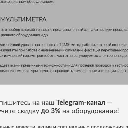
высоковольтным оборудованием.
МУЛЬТИМЕТРА
это прибор высокой точности, предназначенный для диагностики промы
ционного оборудования и др.
ли - низкий уровень погрешности, TRMS-метод работы, который позволяе
езультаты при работе с нелинейными сигналами, фиксация переходных пр
ых измерений параметров работы частотно регулируемых электроприводов
ладает всеми привычными возможностями для проверки проводки и тестир
еделения температуры помогает проводить комплексные инспекции элект
ЬНЫЕ ИНСТРУМЕНТЫ
пишитесь на наш
Telegram-канал
—
 входят отвертки разного размера с тонким наконечником - 3 плоские и 2
учите скидку
до 3%
на оборудование!
 с обычными и удлиненными губками, кусачки.
инструмента занимает максимально возможную площадь и защищает от п
с проводником.
льные новости, акции и специальные предложения 