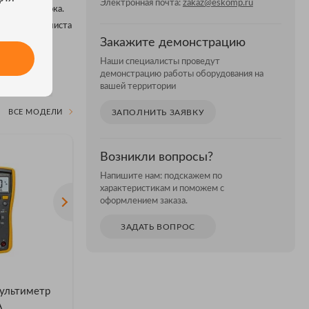
Электронная почта:
zakaz@eskomp.ru
стоянного тока.
руки специалиста
Закажите демонстрацию
ом, хромом и
Наши специалисты проведут
демонстрацию работы оборудования на
вашей территории
ВСЕ МОДЕЛИ
ЗАПОЛНИТЬ ЗАЯВКУ
Возникли вопросы?
Напишите нам: подскажем по
характеристикам и поможем с
оформлением заказа.
ЗАДАТЬ ВОПРОС
АКЦИЯ
ультиметр
Fluke 175 EDSNF —
Мультим
A
мультиметр цифровой
мультим