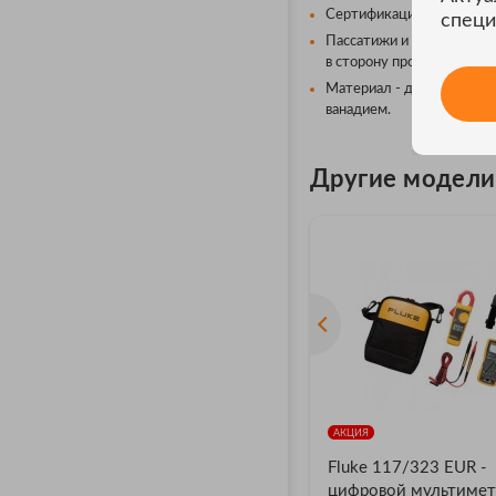
Сертификация для работы
специ
Пассатижи и кусачки обо
в сторону проводника.
Материал - долговечная, 
ванадием.
Другие модели F
АКЦИЯ
Fluke 117/323 EUR -
цифровой мультимет