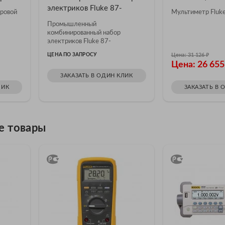
электриков Fluke 87-
фровой
Мультиметр Fluk
5/E2K/EUR
Промышленный
комбинированный набор
электриков Fluke 87-
5/E2K/EUR
₽
ЦЕНА ПО ЗАПРОСУ
Цена: 31 126
Цена: 26 65
ЗАКАЗАТЬ В ОДИН КЛИК
ЛИК
ЗАКАЗАТЬ В 
е товары