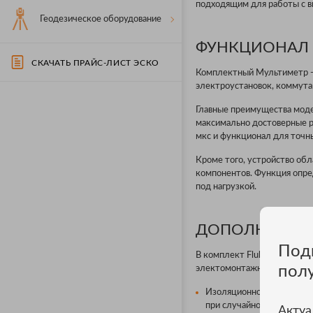
подходящим для работы с 
Геодезическое оборудование
ФУНКЦИОНАЛ 
СКАЧАТЬ ПРАЙС-ЛИСТ ЭСКО
Комплектный Мультиметр - 
электроустановок, коммута
Главные преимущества моде
максимально достоверные р
мкс и функционал для точн
Кроме того, устройство об
компонентов. Функция опр
под нагрузкой.
ДОПОЛНИТЕЛ
Под
В комплект Fluke IB875KEUR
пол
электомонтажные пассатажи
Изоляционное покрытие 
при случайном контакте 
Актуа