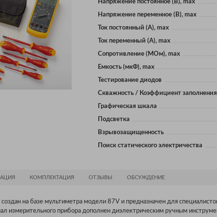
Напряжение постоянное (В), max
Напряжение переменное (В), max
Ток постоянный (А), max
Ток переменный (А), max
Сопротивление (МОм), max
Eмкость (мкФ), max
Тестирование диодов
Скважность / Коэффициент заполнения
Графическая шкала
Подсветка
Взрывозащищенность
Поиск статического электричества
АЦИЯ
КОМПЛЕКТАЦИЯ
ОТЗЫВЫ
ОБСУЖДЕНИЕ
создан на базе мультиметра модели 87V и предназначен для специалисто
нал измерительного прибора дополнен диэлектрическим ручным инструме