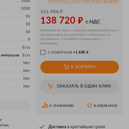
1000
ОБРАТИТЕСЬ К НАМ, ЕСЛИ НАШЛИ ДЕШЕВЛЕ
1000
₽
161 986
₽
10
138 720
с НДС
10
Внимание! В связи с резкими изменениями курса
50
доллара цены на сайте могут отличаться от
актуальных. Уточняйте точную цену у
9
менеджера
Есть
₽
С ПОВЕРКОЙ
+1 600
 импульсов
Есть
Нет
В КОРЗИНУ
Нет
Нет
ЗАКАЗАТЬ В ОДИН КЛИК
Нет
К СРАВНЕНИЮ
В ИЗБРАННОЕ
в-
нтом,
Доставка
в кратчайшие сроки