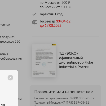
₽
по Москве от 500
₽
по России от 1000
Гарантия
1 год
Госреестр
33404-12
шленных
до 17.08.2022
т получить
оцессов до 250
.
ТД «ЭСКО»
ования
официальный
рооборудования
дистрибьютор Fluke
Industrial в России
 крестовые,
Позвоните или напишите нам
Бесплатно для регионов:
8 800 350-70-37
оражения током
Телефон в Москве:
+7 (495) 159-08-81
для